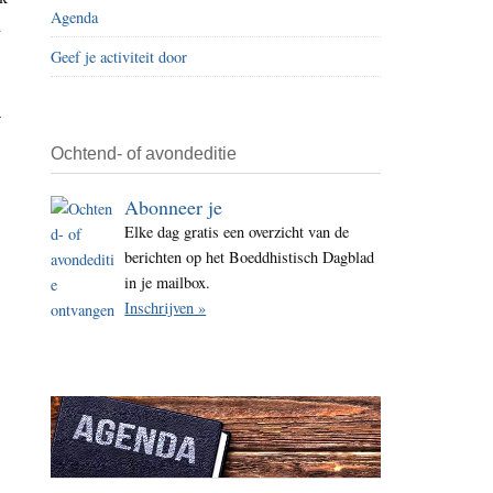
Agenda
i
d
t
Geef je activiteit door
e
a
Ochtend- of avondeditie
Abonneer je
Elke dag gratis een overzicht van de
berichten op het Boeddhistisch Dagblad
in je mailbox.
Inschrijven »