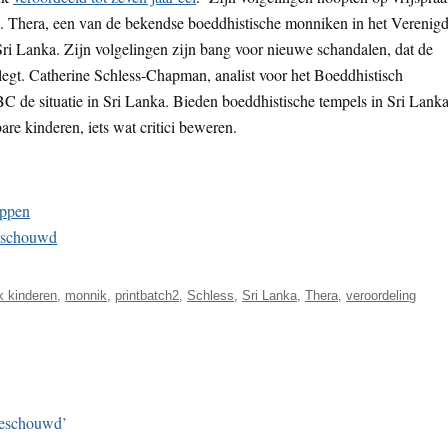
en. Thera, een van de bekendse boeddhistische monniken in het Verenig
Sri Lanka. Zijn volgelingen zijn bang voor nieuwe schandalen, dat de
legt. Catherine Schless-Chapman, analist voor het Boeddhistisch
 de situatie in Sri Lanka. Bieden boeddhistische tempels in Sri Lank
are kinderen, iets wat critici beweren.
oppen
beschouwd
k kinderen
,
monnik
,
printbatch2
,
Schless
,
Sri Lanka
,
Thera
,
veroordeling
beschouwd’