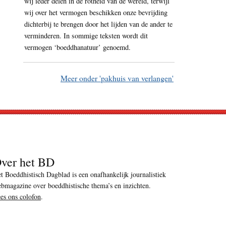
wij ieder delen in de rotheid van de wereld, terwijl
wij over het vermogen beschikken onze bevrijding
dichterbij te brengen door het lijden van de ander te
verminderen. In sommige teksten wordt dit
vermogen ‘boeddhanatuur’ genoemd.
Meer onder 'pakhuis van verlangen'
ver het BD
t Boeddhistisch Dagblad is een onafhankelijk journalistiek
bmagazine over boeddhistische thema’s en inzichten.
es ons colofon
.