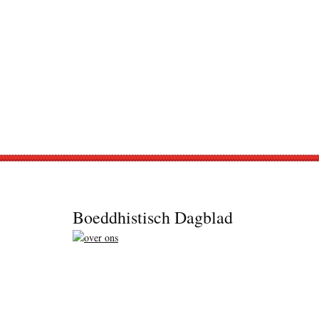
Footer
Boeddhistisch Dagblad