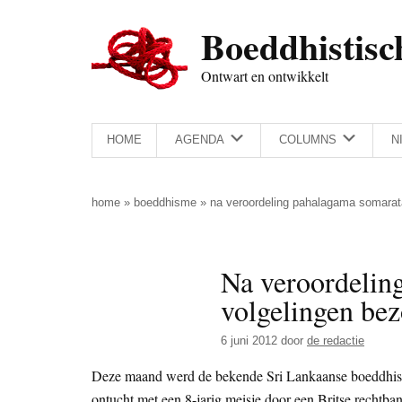
Door
Skip
Spring
Spring
Boeddhistisc
naar
to
naar
naar
de
secondary
de
de
Ontwart en ontwikkelt
hoofd
menu
eerste
voettekst
inhoud
sidebar
HOME
AGENDA
COLUMNS
N
home
»
boeddhisme
»
na veroordeling pahalagama somarata
Na veroordelin
volgelingen bez
6 juni 2012
door
de redactie
Deze maand werd de bekende Sri Lankaanse boeddhis
ontucht met een 8-jarig meisje door een Britse rechtb