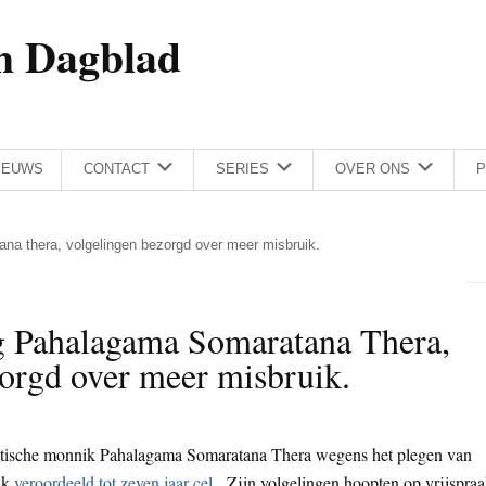
h Dagblad
IEUWS
CONTACT
SERIES
OVER ONS
P
na thera, volgelingen bezorgd over meer misbruik.
g Pahalagama Somaratana Thera,
orgd over meer misbruik.
tische monnik Pahalagama Somaratana Thera wegens het plegen van
ank
veroordeeld tot zeven jaar cel
. Zijn volgelingen hoopten op vrijspra