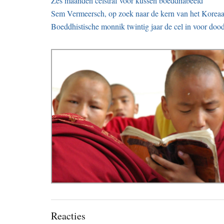
Zes maanden celstraf voor kussen boeddhabeeld
Sem Vermeersch, op zoek naar de kern van het Korea
Boeddhistische monnik twintig jaar de cel in voor doo
Lees
Reacties