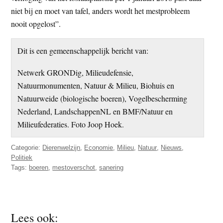
niet bij en moet van tafel, anders wordt het mestprobleem
nooit opgelost”.
Dit is een gemeenschappelijk bericht van:
Netwerk GRONDig, Milieudefensie,
Natuurmonumenten, Natuur & Milieu, Biohuis en
Natuurweide (biologische boeren), Vogelbescherming
Nederland, LandschappenNL en BMF/Natuur en
Milieufederaties. Foto Joop Hoek.
Categorie:
Dierenwelzijn
,
Economie
,
Milieu
,
Natuur
,
Nieuws
,
Politiek
Tags:
boeren
,
mestoverschot
,
sanering
Lees ook: