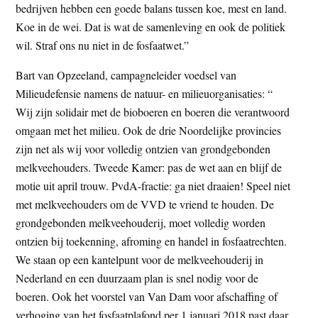
bedrijven hebben een goede balans tussen koe, mest en land.
Koe in de wei. Dat is wat de samenleving en ook de politiek
wil. Straf ons nu niet in de fosfaatwet.”
Bart van Opzeeland, campagneleider voedsel van
Milieudefensie namens de natuur- en milieuorganisaties: “
Wij zijn solidair met de bioboeren en boeren die verantwoord
omgaan met het milieu. Ook de drie Noordelijke provincies
zijn net als wij voor volledig ontzien van grondgebonden
melkveehouders. Tweede Kamer: pas de wet aan en blijf de
motie uit april trouw. PvdA-fractie: ga niet draaien! Speel niet
met melkveehouders om de VVD te vriend te houden. De
grondgebonden melkveehouderij, moet volledig worden
ontzien bij toekenning, afroming en handel in fosfaatrechten.
We staan op een kantelpunt voor de melkveehouderij in
Nederland en een duurzaam plan is snel nodig voor de
boeren. Ook het voorstel van Van Dam voor afschaffing of
verhoging van het fosfaatplafond per 1 januari 2018 past daar