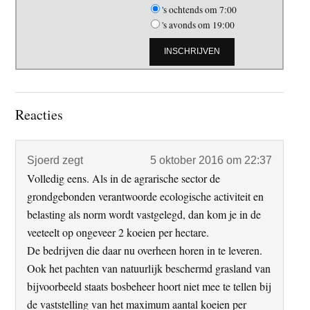
's ochtends om 7:00
's avonds om 19:00
Lees
Reacties
Interacties
Sjoerd
zegt
5 oktober 2016 om 22:37
Volledig eens. Als in de agrarische sector de
grondgebonden verantwoorde ecologische activiteit en
belasting als norm wordt vastgelegd, dan kom je in de
veeteelt op ongeveer 2 koeien per hectare.
De bedrijven die daar nu overheen horen in te leveren.
Ook het pachten van natuurlijk beschermd grasland van
bijvoorbeeld staats bosbeheer hoort niet mee te tellen bij
de vaststelling van het maximum aantal koeien per