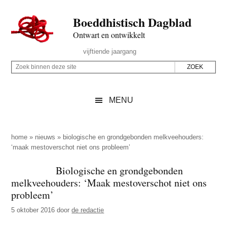
Door
Skip
Spring
Spring
Boeddhistisch Dagblad
naar
to
naar
naar
de
secondary
de
de
Ontwart en ontwikkelt
hoofd
menu
eerste
voettekst
Header
vijftiende jaargang
inhoud
sidebar
Rechts
Z
Z
o
o
e
e
MENU
k
k
b
o
i
p
home
»
nieuws
»
biologische en grondgebonden melkveehouders:
n
‘maak mestoverschot niet ons probleem’
d
n
e
Biologische en grondgebonden
e
z
melkveehouders: ‘Maak mestoverschot niet ons
n
e
probleem’
d
s
5 oktober 2016
door
de redactie
e
i
z