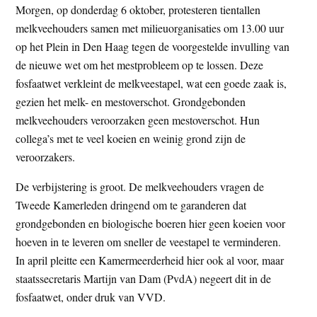
Morgen, op donderdag 6 oktober, protesteren tientallen
t
e
melkveehouders samen met milieuorganisaties om 13.00 uur
e
s
op het Plein in Den Haag tegen de voorgestelde invulling van
i
de nieuwe wet om het mestprobleem op te lossen. Deze
t
fosfaatwet verkleint de melkveestapel, wat een goede zaak is,
e
gezien het melk- en mestoverschot. Grondgebonden
melkveehouders veroorzaken geen mestoverschot. Hun
collega’s met te veel koeien en weinig grond zijn de
veroorzakers.
De verbijstering is groot. De melkveehouders vragen de
Tweede Kamerleden dringend om te garanderen dat
grondgebonden en biologische boeren hier geen koeien voor
hoeven in te leveren om sneller de veestapel te verminderen.
In april pleitte een Kamermeerderheid hier ook al voor, maar
staatssecretaris Martijn van Dam (PvdA) negeert dit in de
fosfaatwet, onder druk van VVD.