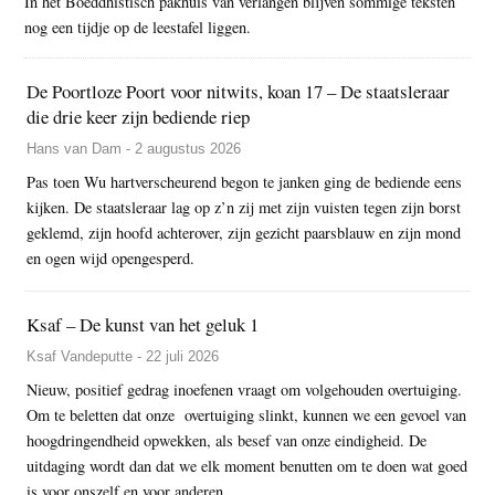
In het Boeddhistisch pakhuis van verlangen blijven sommige teksten
nog een tijdje op de leestafel liggen.
De Poortloze Poort voor nitwits, koan 17 – De staatsleraar
die drie keer zijn bediende riep
Hans van Dam - 2 augustus 2026
Pas toen Wu hartverscheurend begon te janken ging de bediende eens
kijken. De staatsleraar lag op z’n zij met zijn vuisten tegen zijn borst
geklemd, zijn hoofd achterover, zijn gezicht paarsblauw en zijn mond
en ogen wijd opengesperd.
Ksaf – De kunst van het geluk 1
Ksaf Vandeputte - 22 juli 2026
Nieuw, positief gedrag inoefenen vraagt om volgehouden overtuiging.
Om te beletten dat onze overtuiging slinkt, kunnen we een gevoel van
hoogdringendheid opwekken, als besef van onze eindigheid. De
uitdaging wordt dan dat we elk moment benutten om te doen wat goed
is voor onszelf en voor anderen.