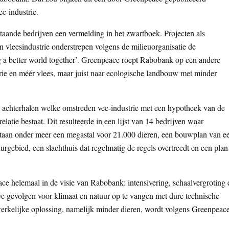
e-industrie.
taande bedrijven een vermelding in het zwartboek. Projecten als
 vleesindustrie onderstrepen volgens de milieuorganisatie de
g a better world together’. Greenpeace roept Rabobank op een andere
trie en méér vlees, maar juist naar ecologische landbouw met minder
 achterhalen welke omstreden vee-industrie met een hypotheek van de
atie bestaat. Dit resulteerde in een lijst van 14 bedrijven waar
taan onder meer een megastal voor 21.000 dieren, een bouwplan van e
urgebied, een slachthuis dat regelmatig de regels overtreedt en een plan
e helemaal in de visie van Rabobank: intensivering, schaalvergroting 
 gevolgen voor klimaat en natuur op te vangen met dure technische
erkelijke oplossing, namelijk minder dieren, wordt volgens Greenpeac