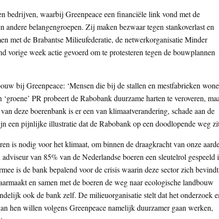
en bedrijven, waarbij Greenpeace een financiële link vond met de
 andere belangengroepen. Zij maken bezwaar tegen stankoverlast en
men met de Brabantse Milieufederatie, de netwerkorganisatie Minder
nd vorige week actie gevoerd om te protesteren tegen de bouwplannen
w bij Greenpeace: ‘Mensen die bij de stallen en mestfabrieken won
en ‘groene’ PR probeert de Rabobank duurzame harten te veroveren, ma
n van deze boerenbank is er een van klimaatverandering, schade aan de
ijn een pijnlijke illustratie dat de Rabobank op een doodlopende weg zit
ren is nodig voor het klimaat, om binnen de draagkracht van onze aard
n adviseur van 85% van de Nederlandse boeren een sleutelrol gespeeld 
ee is de bank bepalend voor de crisis waarin deze sector zich bevindt
aarmaakt en samen met de boeren de weg naar ecologische landbouw
eindelijk ook de bank zelf. De milieuorganisatie stelt dat het onderzoek e
van hen willen volgens Greenpeace namelijk duurzamer gaan werken,