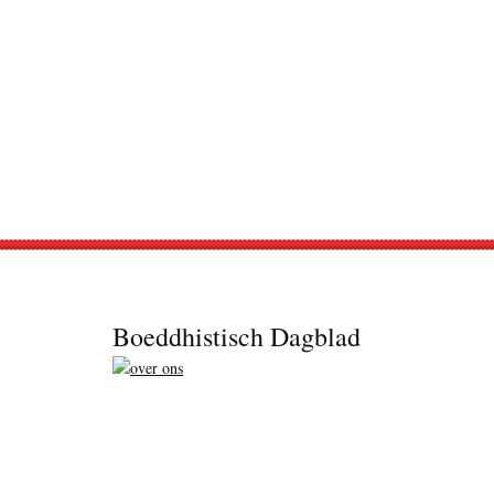
Footer
Boeddhistisch Dagblad