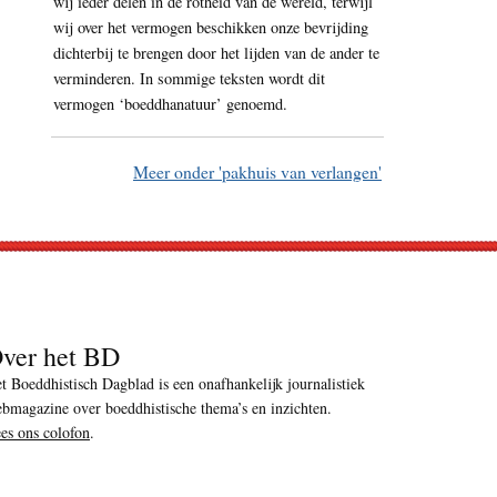
wij ieder delen in de rotheid van de wereld, terwijl
wij over het vermogen beschikken onze bevrijding
dichterbij te brengen door het lijden van de ander te
verminderen. In sommige teksten wordt dit
vermogen ‘boeddhanatuur’ genoemd.
Meer onder 'pakhuis van verlangen'
ver het BD
t Boeddhistisch Dagblad is een onafhankelijk journalistiek
bmagazine over boeddhistische thema’s en inzichten.
es ons colofon
.