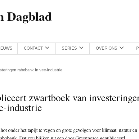
h Dagblad
IEUWS
CONTACT
SERIES
OVER ONS
P
teringen rabobank in vee-industrie
iceert zwartboek van investeringe
e-industrie
hot onder het tapijt te vegen en grote gevolgen voor klimaat, natuur en
 Rabobank. Dat zou blijken uit een door Greenpeace gepubliceerd