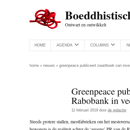
Door
Skip
Spring
Spring
Boeddhistisc
naar
to
naar
naar
de
secondary
de
de
Ontwart en ontwikkelt
hoofd
menu
eerste
voettekst
inhoud
sidebar
HOME
AGENDA
COLUMNS
N
home
»
nieuws
»
greenpeace publiceert zwartboek van inves
Greenpeace publ
Rabobank in ve
11 februari 2019
door
de redactie
Steeds grotere stallen, mestfabrieken om het mestoversc
bewoners is de realiteit achter de ‘groene’ PR van de