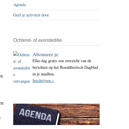
Agenda
i
t
Geef je activiteit door
e
Ochtend- of avondeditie
Abonneer je
Elke dag gratis een overzicht van de
berichten op het Boeddhistisch Dagblad
in je mailbox.
en
Inschrijven »
en
e