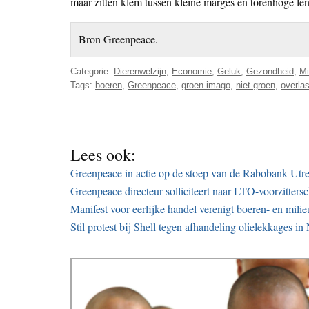
maar zitten klem tussen kleine marges en torenhoge le
Bron Greenpeace.
Categorie:
Dierenwelzijn
,
Economie
,
Geluk
,
Gezondheid
,
Mi
Tags:
boeren
,
Greenpeace
,
groen imago
,
niet groen
,
overlas
Lees ook:
Greenpeace in actie op de stoep van de Rabobank Utr
Greenpeace directeur solliciteert naar LTO-voorzitters
Manifest voor eerlijke handel verenigt boeren- en mili
Stil protest bij Shell tegen afhandeling olielekkages in