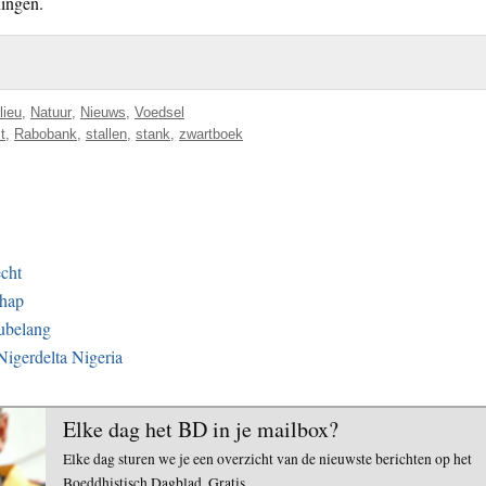
ningen.
lieu
,
Natuur
,
Nieuws
,
Voedsel
t
,
Rabobank
,
stallen
,
stank
,
zwartboek
echt
chap
eubelang
 Nigerdelta Nigeria
Elke dag het BD in je mailbox?
Elke dag sturen we je een overzicht van de nieuwste berichten op het
Boeddhistisch Dagblad. Gratis.