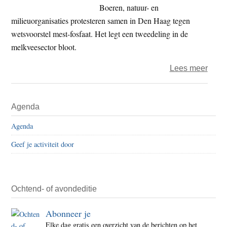
dreig
Boeren, natuur- en
milieuorganisaties protesteren samen in Den Haag tegen
wetsvoorstel mest-fosfaat. Het legt een tweedeling in de
melkveesector bloot.
over
Lees meer
Biolo
en
Primaire
Agenda
gron
Sidebar
melk
Agenda
‘Maa
Geef je activiteit door
mest
niet
ons
prob
Ochtend- of avondeditie
Abonneer je
Elke dag gratis een overzicht van de berichten op het