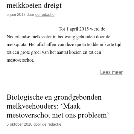
melkkoeien dreigt
t
e
e
s
5 juni 2017
door
de redactie
i
Tot 1 april 2015 werd de
t
Nederlandse melksector in bedwang gehouden door de
e
melkquota. Het afschaffen van deze quota leidde in korte tijd
tot een grote groei van het aantal koeien en tot een
mestoverschot.
over
Lees meer
Biob
in
Biologische en grondgebonden
het
melkveehouders: ‘Maak
nauw
slach
mestoverschot niet ons probleem’
6000
5 oktober 2016
door
de redactie
melk