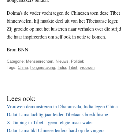
Dolma’s de vader vocht tegen de Chinezen toen deze Tibet
binnenvielen, hij maakte deel uit van het Tibetaanse leger.
Zij groeide op met het luisteren naar verhalen over die strijd
die haar inspireerden om zelf ook in actie te komen.
Bron BNN.
Categorie:
Mensenrechten
,
Nieuws
,
Politiek
Tags:
China
,
hongerstaking
,
India
,
Tibet
,
vrouwen
Lees ook:
Vrouwen demonstreren in Dharamsala, India tegen China
Dalai Lama tachtig jaar leider Tibetaans boeddhisme
Xi Jinping in Tibet – geen religie maar water
Dalai Lama tikt Chinese leiders hard op de vingers