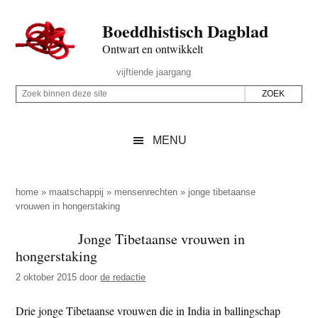
Door
Skip
Spring
Spring
Boeddhistisch Dagblad
naar
to
naar
naar
de
secondary
de
de
Ontwart en ontwikkelt
hoofd
menu
eerste
voettekst
Header
vijftiende jaargang
inhoud
sidebar
Rechts
Z
Z
o
o
e
e
MENU
k
k
b
o
i
p
home
»
maatschappij
»
mensenrechten
»
jonge tibetaanse
n
vrouwen in hongerstaking
d
n
e
Jonge Tibetaanse vrouwen in
e
z
hongerstaking
n
e
d
2 oktober 2015
door
de redactie
s
e
i
Drie jonge Tibetaanse vrouwen die in India in ballingschap
z