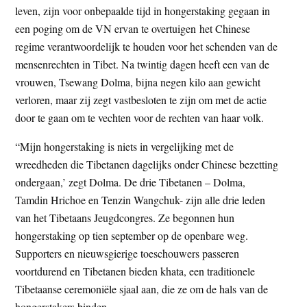
leven, zijn voor onbepaalde tijd in hongerstaking gegaan in
t
e
een poging om de VN ervan te overtuigen het Chinese
e
s
regime verantwoordelijk te houden voor het schenden van de
i
mensenrechten in Tibet. Na twintig dagen heeft een van de
t
vrouwen, Tsewang Dolma, bijna negen kilo aan gewicht
e
verloren, maar zij zegt vastbesloten te zijn om met de actie
door te gaan om te vechten voor de rechten van haar volk.
“Mijn hongerstaking is niets in vergelijking met de
wreedheden die Tibetanen dagelijks onder Chinese bezetting
ondergaan,’ zegt Dolma. De drie Tibetanen – Dolma,
Tamdin Hrichoe en Tenzin Wangchuk- zijn alle drie leden
van het Tibetaans Jeugdcongres. Ze begonnen hun
hongerstaking op tien september op de openbare weg.
Supporters en nieuwsgierige toeschouwers passeren
voortdurend en Tibetanen bieden khata, een traditionele
Tibetaanse ceremoniële sjaal aan, die ze om de hals van de
hongerstakers binden.