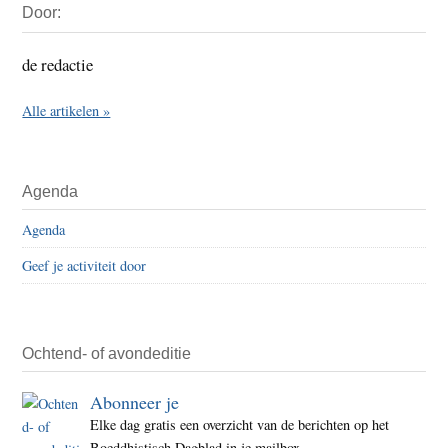
Door:
Sidebar
de redactie
Alle artikelen »
Agenda
Agenda
Geef je activiteit door
Ochtend- of avondeditie
Abonneer je
Elke dag gratis een overzicht van de berichten op het
Boeddhistisch Dagblad in je mailbox.