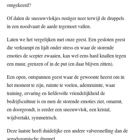
omgekeerd?
t
e
e
s
Of dalen de sneeuwvlokjes rustiger neer terwijl de druppels
i
in een noodvaart de aarde tegemoet vallen.
t
Laten we het vergelijken met onze geest. Een gesloten geest
e
die verkrampt en lijdt onder stress en waar de storende
emoties de scepter zwaaien, kan wel eens hard knallen tegen
een muur, grenzen of in de put (en daar blijven zitten).
Een open, ontspannen geest waar de gewoonte heerst om in
het moment te zijn, ruimte te voelen, ademruimte, waar
training, ervaring en liefdevolle vriendelijkheid de
bedrijfscultuur is en men de storende emoties ziet, omarmt,
en doorgrondt, is eerder een sneeuwvlok, een kristal,
wijdvertakt, symmetrisch.
Deze laatste heeft duidelijke een andere valversnelling dan de
aerodynamische druppel.