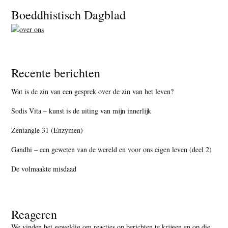
Footer
Boeddhistisch Dagblad
Recente berichten
Wat is de zin van een gesprek over de zin van het leven?
Sodis Vita – kunst is de uiting van mijn innerlijk
Zentangle 31 (Enzymen)
Gandhi – een geweten van de wereld en voor ons eigen leven (deel 2)
De volmaakte misdaad
Reageren
We vinden het geweldig om reacties op berichten te krijgen en op die