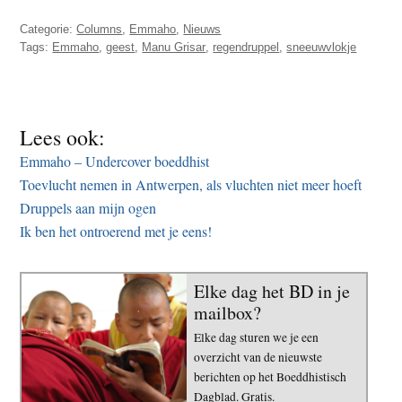
Categorie:
Columns
,
Emmaho
,
Nieuws
Tags:
Emmaho
,
geest
,
Manu Grisar
,
regendruppel
,
sneeuwvlokje
Lees ook:
Emmaho – Undercover boeddhist
Toevlucht nemen in Antwerpen, als vluchten niet meer hoeft
Druppels aan mijn ogen
Ik ben het ontroerend met je eens!
Elke dag het BD in je
mailbox?
Elke dag sturen we je een
overzicht van de nieuwste
berichten op het Boeddhistisch
Dagblad. Gratis.