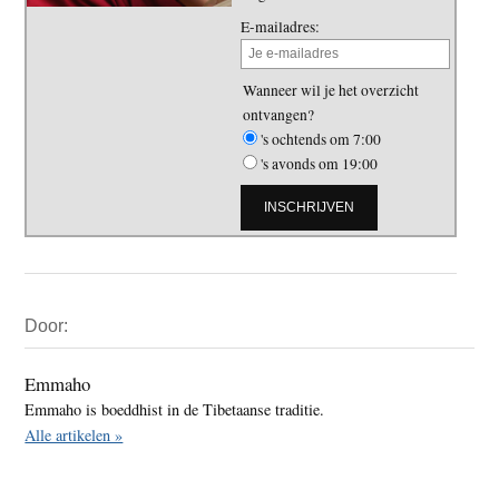
E-mailadres:
Wanneer wil je het overzicht
ontvangen?
's ochtends om 7:00
's avonds om 19:00
Primaire
Door:
Sidebar
Emmaho
Emmaho is boeddhist in de Tibetaanse traditie.
Alle artikelen »