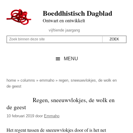
Door
Skip
Spring
Spring
Boeddhistisch Dagblad
naar
to
naar
naar
de
secondary
de
de
Ontwart en ontwikkelt
hoofd
menu
eerste
voettekst
Header
vijftiende jaargang
inhoud
sidebar
Rechts
Z
Z
o
o
e
e
MENU
k
k
b
o
i
p
home
»
columns
»
emmaho
»
regen, sneeuwvlokjes, de wolk en
n
de geest
d
n
e
Regen, sneeuwvlokjes, de wolk en
e
z
de geest
n
e
d
10 februari 2019
door
Emmaho
s
e
i
Het regent tussen de sneeuwvlokjes door of is het net
z