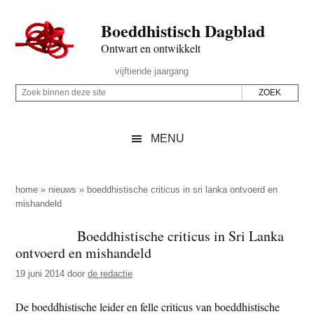
Door
Skip
Spring
Spring
Boeddhistisch Dagblad
naar
to
naar
naar
de
secondary
de
de
Ontwart en ontwikkelt
hoofd
menu
eerste
voettekst
Header
vijftiende jaargang
inhoud
sidebar
Rechts
Z
Z
o
o
e
e
MENU
k
k
b
o
i
p
home
»
nieuws
»
boeddhistische criticus in sri lanka ontvoerd en
n
mishandeld
d
n
e
Boeddhistische criticus in Sri Lanka
e
z
ontvoerd en mishandeld
n
e
d
19 juni 2014
door
de redactie
s
e
i
De boeddhistische leider en felle criticus van boeddhistische
z