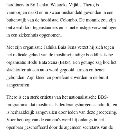
hardliners in Sri Lanka, Watareka Vijitha Thero, is
t
e
vanmorgen naakt en in zwaar mishandeld gevonden in een
e
s
buitenwijk van de hoofdstad Colombo. De monnik zou zijn
i
ontvoerd door tegenstanders en is met ernstige verwondingen
t
in een ziekenhuis opgenomen.
e
Met zijn organisatie Jathika Bala Sena verzet hij zich tegen
het radicale geluid van de moslimvijandige boeddhistische
organisatie Bodu Bala Sena (BBS). Een getuige zag hoe het
slachtoffer uit een auto werd gegooid, armen en benen
gebonden. Zijn kleed en portefeuille werden in de buurt
aangetroffen.
Thero is een sterk criticus van het nationalistische BBS-
programma, dat moslims als derderangsburgers aanduidt, en
is herhaaldelijk aangevallen door leden van deze groepering.
Voor het oog van de camera’s werd hij onlangs in het
openbaar geschoffeerd door de algemeen secretaris van de