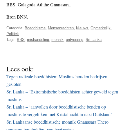
BBS, Galagoda Aththe Gnanasara.
Bron BNN.
Categorie:
Boeddhisme
,
Mensenrechten
,
Nieuws
,
Opmerkelijk
,
Politiek
Tags:
BBS
,
mishandeling
,
monnik
,
ontvoering
,
Sri Lanka
Lees ook:
Tegen radicale boeddhisten: Moslims houden bedrijven
gesloten
Sri Lanka – ‘Extremistische boeddhisten achter geweld tegen
moslims’
Sri Lanka – ‘aanvallen door boeddhistische benden op
moslims te vergelijken met Kristalnacht in nazi Duitsland’
Sri Lankaanse boeddhistische monnik Gnanasara Thero
opnieuw beschuldigd van haatzaaien