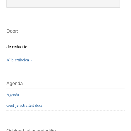
Primaire
Door:
Sidebar
de redactie
Alle artikelen »
Agenda
Agenda
Geef je activiteit door
Ochtend- of avondeditie