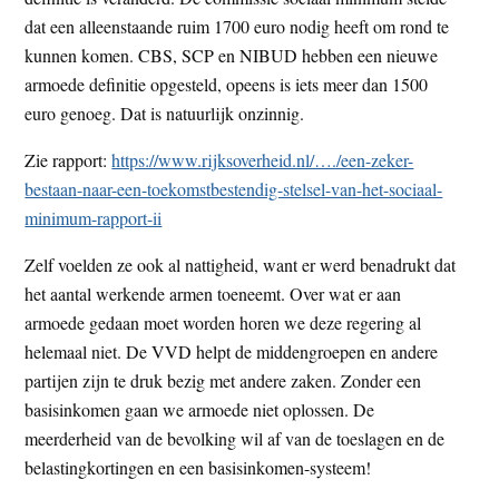
t
e
dat een alleenstaande ruim 1700 euro nodig heeft om rond te
e
s
kunnen komen. CBS, SCP en NIBUD hebben een nieuwe
i
armoede definitie opgesteld, opeens is iets meer dan 1500
t
euro genoeg. Dat is natuurlijk onzinnig.
e
Zie rapport:
https://www.rijksoverheid.nl/…./een-zeker-
bestaan-naar-een-toekomstbestendig-stelsel-van-het-sociaal-
minimum-rapport-ii
Zelf voelden ze ook al nattigheid, want er werd benadrukt dat
het aantal werkende armen toeneemt. Over wat er aan
armoede gedaan moet worden horen we deze regering al
helemaal niet. De VVD helpt de middengroepen en andere
partijen zijn te druk bezig met andere zaken. Zonder een
basisinkomen gaan we armoede niet oplossen. De
meerderheid van de bevolking wil af van de toeslagen en de
belastingkortingen en een basisinkomen-systeem!