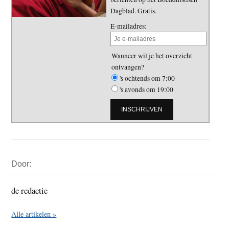
Dagblad. Gratis.
E-mailadres:
Wanneer wil je het overzicht
ontvangen?
's ochtends om 7:00
's avonds om 19:00
Primaire
Door:
Sidebar
de redactie
Alle artikelen »