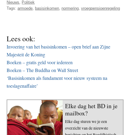
Nieuws
,
Politiek
Tags:
armoede
,
basisinkomen
,
normering
,
vroegpensioenregeling
Lees ook:
Invoering van het basisinkomen – open brief aan Zijne
Majesteit de Koning
Boeken – gratis geld voor iedereen
Boeken – The Buddha on Wall Street
‘Basisinkomen als fundament voor nieuw systeem na
toeslagenaffaire’
Elke dag het BD in je
mailbox?
Elke dag sturen we je een
overzicht van de nieuwste
berichten op het Boeddhistisch