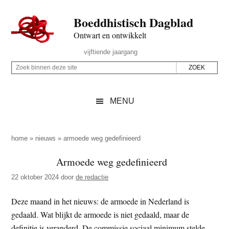
Door
Skip
Spring
Spring
Boeddhistisch Dagblad
naar
to
naar
naar
de
secondary
de
de
Ontwart en ontwikkelt
hoofd
menu
eerste
voettekst
Header
vijftiende jaargang
inhoud
sidebar
Rechts
Z
Z
o
o
e
e
MENU
k
k
b
o
i
p
home
»
nieuws
»
armoede weg gedefinieerd
n
d
Armoede weg gedefinieerd
n
e
e
22 oktober 2024
door
de redactie
z
n
e
d
Deze maand in het nieuws: de armoede in Nederland is
s
e
gedaald. Wat blijkt de armoede is niet gedaald, maar de
i
z
definitie is veranderd. De commissie sociaal minimum stelde