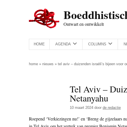
Door
Skip
Spring
Spring
Boeddhistisc
naar
to
naar
naar
de
secondary
de
de
Ontwart en ontwikkelt
hoofd
menu
eerste
voettekst
inhoud
sidebar
HOME
AGENDA
COLUMNS
N
home
»
nieuws
»
tel aviv – duizenden israëli’s bijeen voor
Tel Aviv – Duiz
Netanyahu
10 maart 2024
door
de redactie
Roepend ‘Verkiezingen nu!’ en ‘Breng de gijzelaars nu
in Tel Aviv om het vertrek van premier Benjamin Netan