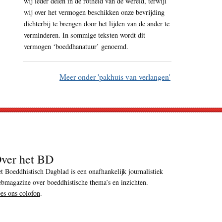
wij ieder delen in de rotheid van de wereld, terwijl
wij over het vermogen beschikken onze bevrijding
dichterbij te brengen door het lijden van de ander te
verminderen. In sommige teksten wordt dit
vermogen ‘boeddhanatuur’ genoemd.
Meer onder 'pakhuis van verlangen'
ver het BD
t Boeddhistisch Dagblad is een onafhankelijk journalistiek
bmagazine over boeddhistische thema’s en inzichten.
es ons colofon
.