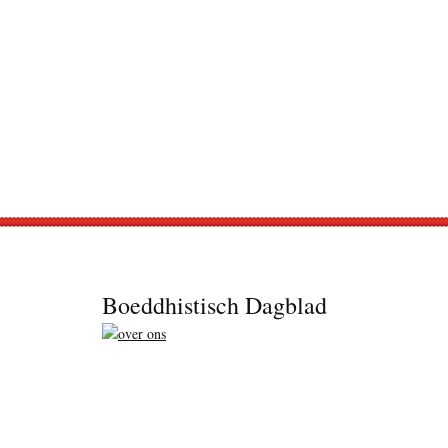
Footer
Boeddhistisch Dagblad