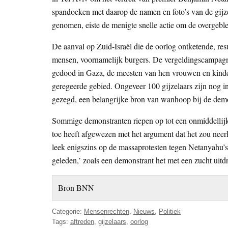
spandoeken met daarop de namen en foto’s van de gijz
genomen, eiste de menigte snelle actie om de overgeble
De aanval op Zuid-Israël die de oorlog ontketende, res
mensen, voornamelijk burgers. De vergeldingscampagn
gedood in Gaza, de meesten van hen vrouwen en kinde
geregeerde gebied. Ongeveer 100 gijzelaars zijn nog in
gezegd, een belangrijke bron van wanhoop bij de dem
Sommige demonstranten riepen op tot een onmiddellijk 
toe heeft afgewezen met het argument dat het zou ne
leek enigszins op de massaprotesten tegen Netanyahu’s
geleden,’ zoals een demonstrant het met een zucht uitd
Bron BNN
Categorie:
Mensenrechten
,
Nieuws
,
Politiek
Tags:
aftreden
,
gijzelaars
,
oorlog