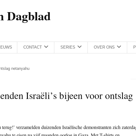
h Dagblad
IEUWS
CONTACT
SERIES
OVER ONS
P
 ontslag netanyahu
enden Israëli’s bijeen voor ontslag
 terug!’ verzamelden duizenden Israëlische demonstranten zich zaterda
yahu te eisen na vijf maanden oorlog in Gaza. Met T-shirts en