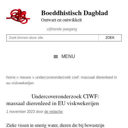
Door
Skip
Spring
Spring
Boeddhistisch Dagblad
naar
to
naar
naar
de
secondary
de
de
Ontwart en ontwikkelt
hoofd
menu
eerste
voettekst
Header
vijftiende jaargang
inhoud
sidebar
Rechts
Z
Z
o
o
e
e
MENU
k
k
b
o
i
p
home
»
nieuws
»
undercoveronderzoek ciwf: massaal dierenleed in
n
eu viskwekerijen
d
n
e
Undercoveronderzoek CIWF:
e
z
massaal dierenleed in EU viskwekerijen
n
e
d
1 november 2023
door
de redactie
s
e
i
Zieke vissen in smerig water, dieren die bij bewustzijn
z