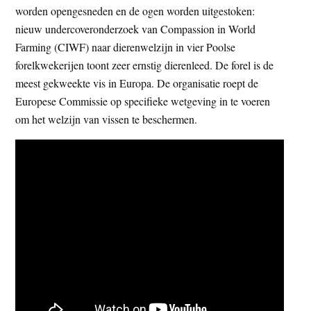
worden opengesneden en de ogen worden uitgestoken:
t
e
nieuw undercoveronderzoek van Compassion in World
e
s
Farming (CIWF) naar dierenwelzijn in vier Poolse
i
forelkwekerijen toont zeer ernstig dierenleed. De forel is de
t
meest gekweekte vis in Europa. De organisatie roept de
e
Europese Commissie op specifieke wetgeving in te voeren
om het welzijn van vissen te beschermen.