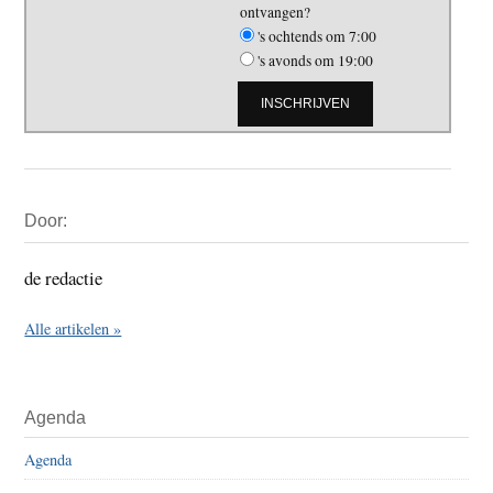
ontvangen?
's ochtends om 7:00
's avonds om 19:00
Primaire
Door:
Sidebar
de redactie
Alle artikelen »
Agenda
Agenda