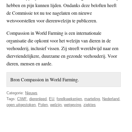
hebben en pijn kunnen lijden. Ondanks deze beloften heeft
de Commissie tot nu toe nagelaten om nieuwe
wetsvoorstellen voor dierenwelzijn te publiceren.
Compassion in World Farming is een internationale
organisatie die opkomt voor het welzijn van dieren in de
veehouderij, inclusief vissen. Zij streeft wereldwijd naar een
diervriendelijkere, duurzame en gezonde veehouderij. Voor
dieren, mensen en aarde.
Bron Compassion in World Farming.
Categorie:
Nieuws
Tags:
CIWF
,
dierenleed
,
EU
,
forelkwekerijen
,
marteling
,
Nederland
,
ogen uitgestoken
,
Polen
,
welzijn
,
wetgeving
,
ziektes