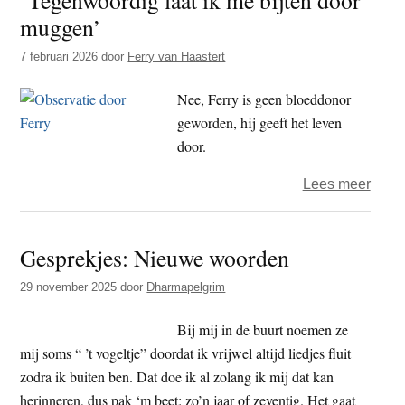
muggen’
aan
diere
7 februari 2026
door
Ferry van Haastert
Zin
en
Nee, Ferry is geen bloeddonor
onzin
geworden, hij geeft het leven
van
door.
mede
over
Lees meer
‘Teg
laat
Gesprekjes: Nieuwe woorden
ik
me
29 november 2025
door
Dharmapelgrim
bijten
door
Bij mij in de buurt noemen ze
mugg
mij soms “ ’t vogeltje” doordat ik vrijwel altijd liedjes fluit
zodra ik buiten ben. Dat doe ik al zolang ik mij dat kan
herinneren, dus pak ‘m beet: zo’n jaar of zeventig. Het gaat