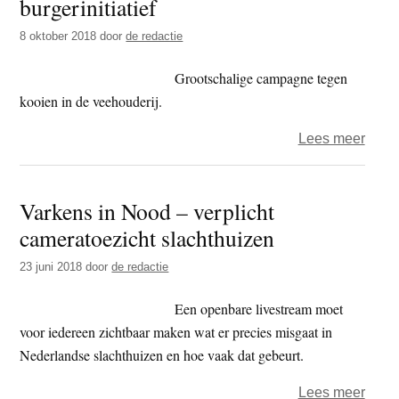
burgerinitiatief
–
8 oktober 2018
door
de redactie
bigge
in
Grootschalige campagne tegen
de
kooien in de veehouderij.
vee-
indus
over
Lees meer
in
Onthu
de
reusa
Varkens in Nood – verplicht
spotl
kuns
cameratoezicht slachthuizen
vark
start
23 juni 2018
door
de redactie
Euro
burger
Een openbare livestream moet
voor iedereen zichtbaar maken wat er precies misgaat in
Nederlandse slachthuizen en hoe vaak dat gebeurt.
over
Lees meer