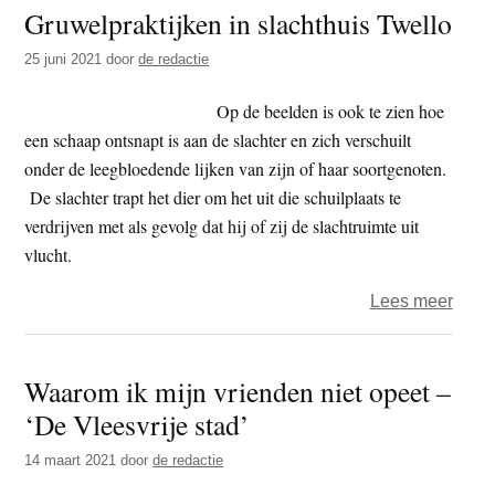
Gruwelpraktijken in slachthuis Twello
recht
in
25 juni 2021
door
de redactie
gelijk
geste
Op de beelden is ook te zien hoe
–
een schaap ontsnapt is aan de slachter en zich verschuilt
Dier
onder de leegbloedende lijken van zijn of haar soortgenoten.
diere
De slachter trapt het dier om het uit die schuilplaats te
wegh
verdrijven met als gevolg dat hij of zij de slachtruimte uit
kalve
vlucht.
niet
over
Lees meer
te
Gruwe
bewi
in
Waarom ik mijn vrienden niet opeet –
slach
‘De Vleesvrije stad’
Twell
14 maart 2021
door
de redactie