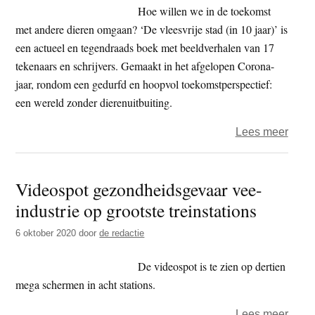
Hoe willen we in de toekomst
met andere dieren omgaan? ‘De vleesvrije stad (in 10 jaar)’ is
een actueel en tegendraads boek met beeldverhalen van 17
tekenaars en schrijvers. Gemaakt in het afgelopen Corona-
jaar, rondom een gedurfd en hoopvol toekomstperspectief:
een wereld zonder dierenuitbuiting.
over
Lees meer
Waar
ik
Videospot gezondheidsgevaar vee-
mijn
industrie op grootste treinstations
vrien
niet
6 oktober 2020
door
de redactie
opee
–
De videospot is te zien op dertien
‘De
mega schermen in acht stations.
Vlees
over
Lees meer
stad’