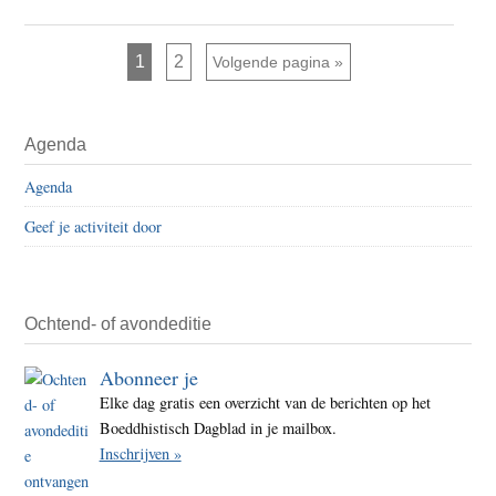
Vark
in
Pagina
Pagina
1
2
Ga naar
Volgende pagina »
Nood
–
Primaire
verpl
Agenda
Sidebar
camer
Agenda
slach
Geef je activiteit door
Ochtend- of avondeditie
Abonneer je
Elke dag gratis een overzicht van de berichten op het
Boeddhistisch Dagblad in je mailbox.
Inschrijven »