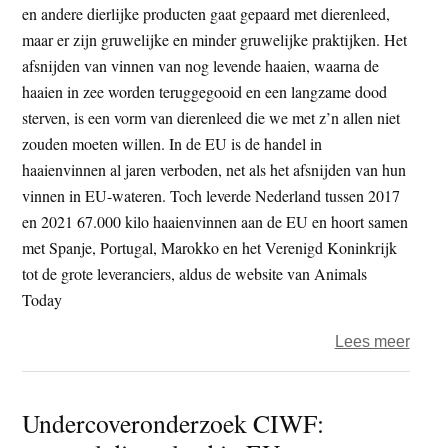
sterr
en andere dierlijke producten gaat gepaard met dierenleed,
serve
maar er zijn gruwelijke en minder gruwelijke praktijken. Het
foie
afsnijden van vinnen van nog levende haaien, waarna de
gras
haaien in zee worden teruggegooid en een langzame dood
sterven, is een vorm van dierenleed die we met z’n allen niet
zouden moeten willen. In de EU is de handel in
haaienvinnen al jaren verboden, net als het afsnijden van hun
vinnen in EU-wateren. Toch leverde Nederland tussen 2017
en 2021 67.000 kilo haaienvinnen aan de EU en hoort samen
met Spanje, Portugal, Marokko en het Verenigd Koninkrijk
tot de grote leveranciers, aldus de website van Animals
Today
over
Lees meer
B’ete
–
Undercoveronderzoek CIWF:
Haai
zond