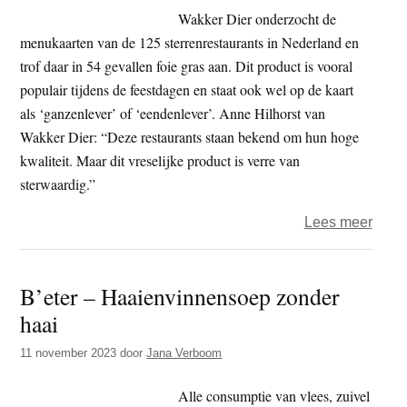
verre
Wakker Dier onderzocht de
veetr
menukaarten van de 125 sterrenrestaurants in Nederland en
trof daar in 54 gevallen foie gras aan. Dit product is vooral
populair tijdens de feestdagen en staat ook wel op de kaart
als ‘ganzenlever’ of ‘eendenlever’. Anne Hilhorst van
Wakker Dier: “Deze restaurants staan bekend om hun hoge
kwaliteit. Maar dit vreselijke product is verre van
sterwaardig.”
over
Lees meer
Wakk
Dier
B’eter – Haaienvinnensoep zonder
–
haai
Vier
op
11 november 2023
door
Jana Verboom
de
tien
Alle consumptie van vlees, zuivel