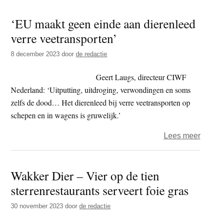
octop
‘EU maakt geen einde aan dierenleed
scha
verre veetransporten’
diere
milie
8 december 2023
door
de redactie
en
gezo
Geert Laugs, directeur CIWF
Nederland: ‘Uitputting, uitdroging, verwondingen en soms
zelfs de dood… Het dierenleed bij verre veetransporten op
schepen en in wagens is gruwelijk.’
over
Lees meer
‘EU
maak
Wakker Dier – Vier op de tien
geen
sterrenrestaurants serveert foie gras
eind
aan
30 november 2023
door
de redactie
diere