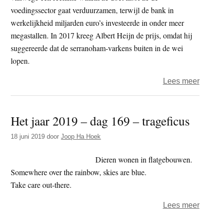
veeho
voedingssector gaat verduurzamen, terwijl de bank in
werkelijkheid miljarden euro’s investeerde in onder meer
megastallen. In 2017 kreeg Albert Heijn de prijs, omdat hij
suggereerde dat de serranoham-varkens buiten in de wei
lopen.
over
Lees meer
Wakk
Dier
Het jaar 2019 – dag 169 – trageficus
–
nomin
18 juni 2019
door
Joop Ha Hoek
Lieg
2019
Dieren wonen in flatgebouwen.
voor
Somewhere over the rainbow, skies are blue.
McDo
Take care out-there.
Milka
over
Lees meer
Bord
Het