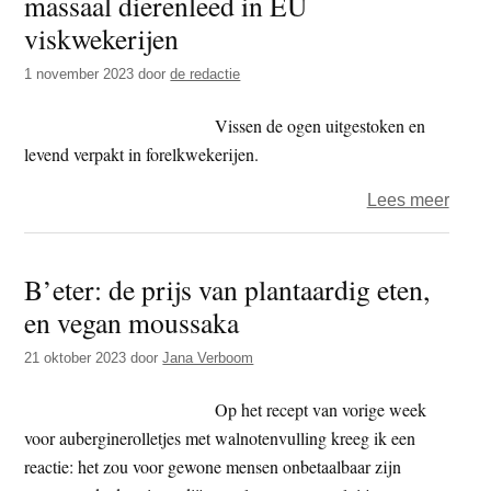
massaal dierenleed in EU
haai
viskwekerijen
1 november 2023
door
de redactie
Vissen de ogen uitgestoken en
levend verpakt in forelkwekerijen.
over
Lees meer
Unde
CIWF
B’eter: de prijs van plantaardig eten,
mass
en vegan moussaka
diere
in
21 oktober 2023
door
Jana Verboom
EU
viskw
Op het recept van vorige week
voor auberginerolletjes met walnotenvulling kreeg ik een
reactie: het zou voor gewone mensen onbetaalbaar zijn