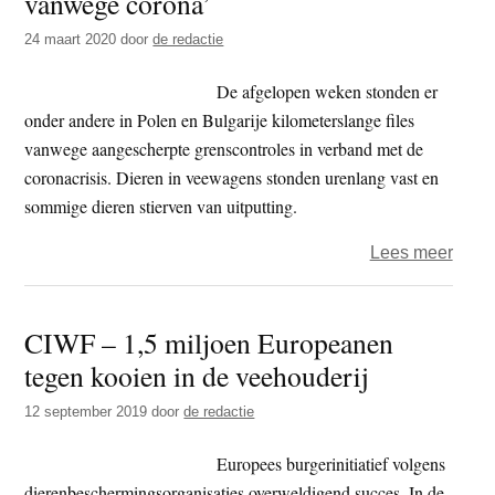
vanwege corona’
24 maart 2020
door
de redactie
De afgelopen weken stonden er
onder andere in Polen en Bulgarije kilometerslange files
vanwege aangescherpte grenscontroles in verband met de
coronacrisis. Dieren in veewagens stonden urenlang vast en
sommige dieren stierven van uitputting.
over
Lees meer
Opro
39
CIWF – 1,5 miljoen Europeanen
diere
tegen kooien in de veehouderij
‘Stop
verre
12 september 2019
door
de redactie
veetr
nú
Europees burgerinitiatief volgens
vanw
dierenbeschermingsorganisaties overweldigend succes. In de