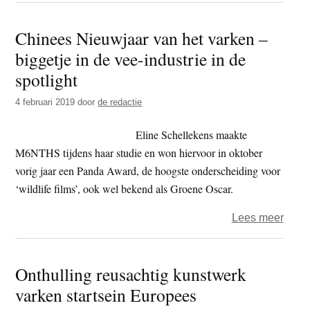
Bia,
jaar
Jumb
Chinees Nieuwjaar van het varken –
2019
en
biggetje in de vee-industrie in de
–
Alber
dag
spotlight
Heijn
169
4 februari 2019
door
de redactie
–
trage
Eline Schellekens maakte
M6NTHS tijdens haar studie en won hiervoor in oktober
vorig jaar een Panda Award, de hoogste onderscheiding voor
‘wildlife films’, ook wel bekend als Groene Oscar.
over
Lees meer
Chin
Nieu
Onthulling reusachtig kunstwerk
van
varken startsein Europees
het
vark