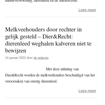
natuurverwoesting, dierenleed en de stikstofcrisis.
over
Lees meer
Gree
Rabo
Melkveehouders door rechter in
moet
gelijk gesteld – Dier&Recht:
mini
9,5
dierenleed weghalen kalveren niet te
milja
bewijzen
euro
14 januari 2022
door
de redactie
betal
voor
Met deze uitlating van
natuu
Dier&Recht worden de melkveehouders beschuldigd van het
in
veroorzaken van ernstig dierenleed.
Brazi
over
Lees meer
Melk
door