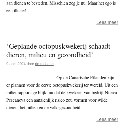
aan dienen te besteden. Misschien zeg je nu: Maar het ego is
een illusie!
over
Lees meer
Nath
–
‘Geplande octopuskwekerij schaadt
Het
dieren, milieu en gezondheid’
ego
van
9 april 2024
door
de redactie
Trum
Op de Canarische Eilanden zijn
er plannen voor de eerste octopuskwekerij ter wereld. Uit een
milieurapportage blijkt nu dat de kwekerij van bedrijf Nueva
Pescanova een aanzienlijk risico zou vormen voor wilde
dieren, het milieu en de volksgezondheid.
over
Lees meer
‘Gep