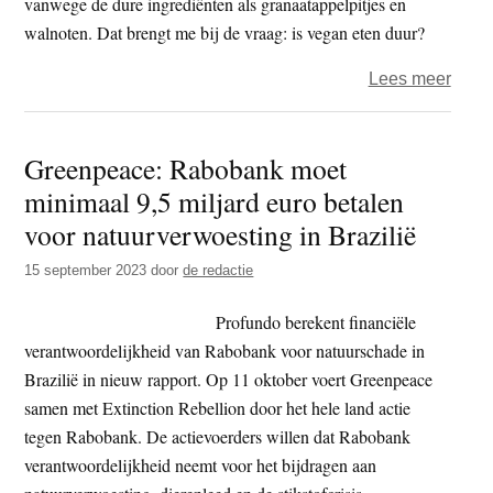
vanwege de dure ingrediënten als granaatappelpitjes en
walnoten. Dat brengt me bij de vraag: is vegan eten duur?
over
Lees meer
B’ete
de
Greenpeace: Rabobank moet
prijs
minimaal 9,5 miljard euro betalen
van
plant
voor natuurverwoesting in Brazilië
eten,
15 september 2023
door
de redactie
en
vega
Profundo berekent financiële
mous
verantwoordelijkheid van Rabobank voor natuurschade in
Brazilië in nieuw rapport. Op 11 oktober voert Greenpeace
samen met Extinction Rebellion door het hele land actie
tegen Rabobank. De actievoerders willen dat Rabobank
verantwoordelijkheid neemt voor het bijdragen aan