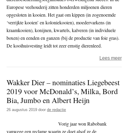
coron
Europese veehouderij zitten honderden miljoenen dieren
opgesloten in kooien. Het gaat om kippen (in zogenoemde
‘verrijkte kooien’ en koloniekooien), moedervarkens (in
kraamkooien), konijnen, kwartels, kalveren (in individuele
boxen) en eenden en ganzen (bij de productie van foie gras).
De kooihuisvesting leidt tot zeer ernstig dierenleed.
over
Lees meer
CIW
–
Wakker Dier – nominaties Liegebeest
1,5
2019 voor McDonald’s, Milka, Bord
miljo
Euro
Bia, Jumbo en Albert Heijn
tege
26 augustus 2019
door
de redactie
kooi
in
Vorig jaar won Rabobank
de
vanwege een reclame waarin ze doet alsof ze de