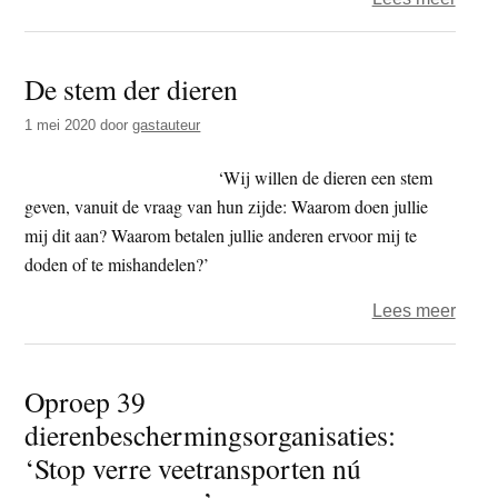
Vide
gezo
De stem der dieren
vee-
indus
1 mei 2020
door
gastauteur
op
groot
‘Wij willen de dieren een stem
trein
geven, vanuit de vraag van hun zijde: Waarom doen jullie
mij dit aan? Waarom betalen jullie anderen ervoor mij te
doden of te mishandelen?’
over
Lees meer
De
stem
Oproep 39
der
dierenbeschermingsorganisaties:
diere
‘Stop verre veetransporten nú