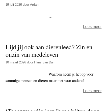
t
19 juli 2026
door
Ardan
e
e
s
…
i
t
over
Lees meer
e
Arda
–
Lijd jij ook aan dierenleed? Zin en
Somb
onzin van medeleven
10 maart 2026
door
Hans van Dam
Waarom neem je het op voor
sommige mensen en dieren maar niet voor andere?
over
Lees meer
Lijd
jij
‘Tegenwoordig laat ik me bijten door
ook