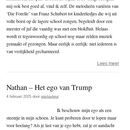
mij ook best goed af, vind ik zelf. De melodieën variëren van
‘Die Forelle’ van Franz Schubert tot kinderliedjes die wij uit
volle borst op de lagere school zongen, begeleidt door een
meester of juf die vaardig was met een blokfluit. Helaas
wordt er tegenwoordig op school nog maar zelden muziek
gemaakt of gezongen. Maar eerlijk is eerlijk: niet iedereen is
van vrolijkheid gecharmeerd.
over
Lees meer
Gespr
Nieu
Nathan – Het ego van Trump
woor
4 februari 2025
door
gastauteur
Ik beschouw mijn ego als een
steentje in mijn schoen. Je kunt proberen door te lopen maar
voor hoelang? Als je last van je ego hebt, zal je er aandacht