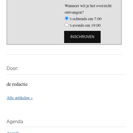
Wanneer wil je het overzicht
ontvangen?
's ochtends om 7:00
's avonds om 19:00
Primaire
Door:
Sidebar
de redactie
Alle artikelen »
Agenda
Agenda