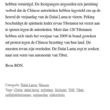
hebben vernietigd. De feestgangers negeerden een jarenlang
verbod dat de Chinese autoriteiten hebben ingesteld om op de
heuvel de verjaardag van de Dalai Lama te vieren. Peking
beschuldigt de spirituele leider ervan Tibetanen tot verzet aan
te sporen tegen de autoriteiten. Meer dan 120 Tibetanen
hebben zich sinds het voorjaar van 2009 in brand gestoken
uit protest tegen de Chinese bezetting van hun land. De
meesten ervan zijn overleden. De Dalai Lama zegt te zoeken
naar een vorm van autonomie van Tibet.
Bron BDN.
Categorie:
Dalai Lama
,
Nieuws
Tags:
China
,
dalai lama
,
schieten
,
Sichuan
,
TAR
,
Tibet
,
veiligheidstroepen
,
verjaardag
,
ziekenhuis