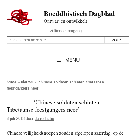
Door
Skip
Spring
Spring
Boeddhistisch Dagblad
naar
to
naar
naar
de
secondary
de
de
Ontwart en ontwikkelt
hoofd
menu
eerste
voettekst
Header
vijftiende jaargang
inhoud
sidebar
Rechts
Z
Z
o
o
e
e
MENU
k
k
b
o
i
p
home
»
nieuws
»
‘chinese soldaten schieten tibetaanse
n
feestgangers neer’
d
n
e
‘Chinese soldaten schieten
e
z
Tibetaanse feestgangers neer’
n
e
d
8 juli 2013
door
de redactie
s
e
i
Chinese veiligheidstroepen zouden afgelopen zaterdag, op de
z