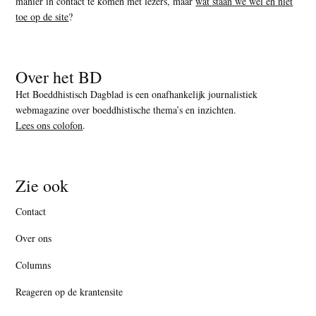
manier in contact te komen met lezers, maar
wat staan we wel en niet
toe op de site
?
Over het BD
Het Boeddhistisch Dagblad is een onafhankelijk journalistiek
webmagazine over boeddhistische thema’s en inzichten.
Lees ons colofon
.
Zie ook
Contact
Over ons
Columns
Reageren op de krantensite