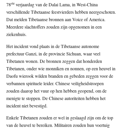
ste
78
verjaardag van de Dalai Lama, in West-China
t
e
verschillende Tibetaanse feestvierders hebben neergeschoten.
e
s
Dat melden Tibetaanse bronnen aan Voice of America.
i
Meerdere slachtoffers zouden zijn opgenomen in een
t
ziekenhuis.
e
Het incident vond plaats in de Tibetaanse autonome
prefectuur Ganzi, in de provincie Sichuan, waar veel
Tibetanen wonen. De bronnen zeggen dat honderden
Tibetanen, onder wie monniken en nonnen, op een heuvel in
Daofu wierook wilden branden en gebeden zeggen voor de
verbannen spirituele leider. Chinese veiligheidstroepen
zouden daarop het vuur op hen hebben geopend, om de
menigte te stoppen. De Chinese autoriteiten hebben het
incident niet bevestigd.
Enkele Tibetanen zouden er wel in geslaagd zijn om de top
van de heuvel te bereiken. Militairen zouden hun voertuig