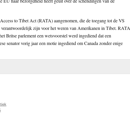
t de EU haar bezorgdheid heeft geuit over de schendingen van de
 Access to Tibet Act (RATA) aangenomen, die de toegang tot de VS
ks verantwoordelijk zijn voor het weren van Amerikanen in Tibet. RAT
 het Britse parlement een wetsvoorstel werd ingediend dat een
se senator vorig jaar een motie ingediend om Canada zonder enige
itiek
S