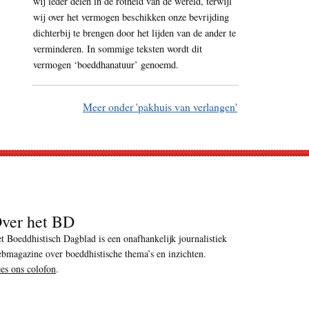
wij ieder delen in de rotheid van de wereld, terwijl
wij over het vermogen beschikken onze bevrijding
dichterbij te brengen door het lijden van de ander te
verminderen. In sommige teksten wordt dit
vermogen ‘boeddhanatuur’ genoemd.
Meer onder 'pakhuis van verlangen'
ver het BD
t Boeddhistisch Dagblad is een onafhankelijk journalistiek
bmagazine over boeddhistische thema’s en inzichten.
es ons colofon
.