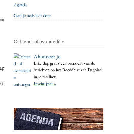
Agenda
i
t
Geef je activiteit door
den
e
Ochtend- of avondeditie
Abonneer je
Elke dag gratis een overzicht van de
hap
berichten op het Boeddhistisch Dagblad
in je mailbox.
kt
Inschrijven »