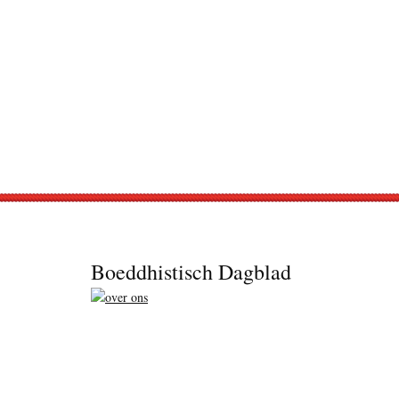
Footer
Boeddhistisch Dagblad