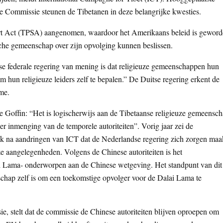
se Commissie steunen de Tibetanen in deze belangrijke kwesties.
ort Act (TPSA) aangenomen, waardoor het Amerikaans beleid is gewor
sche gemeenschap over zijn opvolging kunnen beslissen.
tse federale regering van mening is dat religieuze gemeenschappen hun
hun religieuze leiders zelf te bepalen.” De Duitse regering erkent de
me.
 Goffin: “Het is logischerwijs aan de Tibetaanse religieuze gemeensc
 inmenging van de temporele autoriteiten”. Vorig jaar zei de
k na aandringen van ICT dat de Nederlandse regering zich zorgen maa
ze aangelegenheden. Volgens de Chinese autoriteiten is het
ai Lama- onderworpen aan de Chinese wetgeving. Het standpunt van dit
nschap zelf is om een toekomstige opvolger voor de Dalai Lama te
e, stelt dat de commissie de Chinese autoriteiten blijven oproepen om