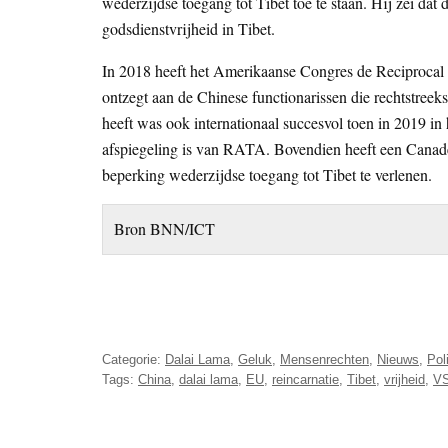
wederzijdse toegang tot Tibet toe te staan. Hij zei da
godsdienstvrijheid in Tibet.
In 2018 heeft het Amerikaanse Congres de Reciprocal
ontzegt aan de Chinese functionarissen die rechtstree
heeft was ook internationaal succesvol toen in 2019 in
afspiegeling is van RATA. Bovendien heeft een Canade
beperking wederzijdse toegang tot Tibet te verlenen.
Bron BNN/ICT
Categorie:
Dalai Lama
,
Geluk
,
Mensenrechten
,
Nieuws
,
Pol
Tags:
China
,
dalai lama
,
EU
,
reincarnatie
,
Tibet
,
vrijheid
,
V