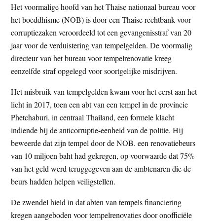
Het voormalige hoofd van het Thaise nationaal bureau voor
t
e
het boeddhisme (NOB) is door een Thaise rechtbank voor
e
s
corruptiezaken veroordeeld tot een gevangenisstraf van 20
i
jaar voor de verduistering van tempelgelden. De voormalig
t
directeur van het bureau voor tempelrenovatie kreeg
e
eenzelfde straf opgelegd voor soortgelijke misdrijven.
Het misbruik van tempelgelden kwam voor het eerst aan het
licht in 2017, toen een abt van een tempel in de provincie
Phetchaburi, in centraal Thailand, een formele klacht
indiende bij de anticorruptie-eenheid van de politie. Hij
beweerde dat zijn tempel door de NOB. een renovatiebeurs
van 10 miljoen baht had gekregen, op voorwaarde dat 75%
van het geld werd teruggegeven aan de ambtenaren die de
beurs hadden helpen veiligstellen.
De zwendel hield in dat abten van tempels financiering
kregen aangeboden voor tempelrenovaties door onofficiële