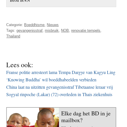
Categorie:
Boeddhisme
,
Nieuws
Tags:
gevangenisstraf
,
misbruik
,
NOB
,
renovatie tempels
,
Thailand
Lees ook:
Franse politie arresteert lama Tempa Dargye van Kagyu Ling
‘Knowing Buddha’ wil boeddhabeelden verbieden
China laat na uitzitten gevangenisstraf Tibetaanse leraar vrij
Sogyal rinpoche (Lakar) (72) overleden in Thais ziekenhuis
Elke dag het BD in je
mailbox?