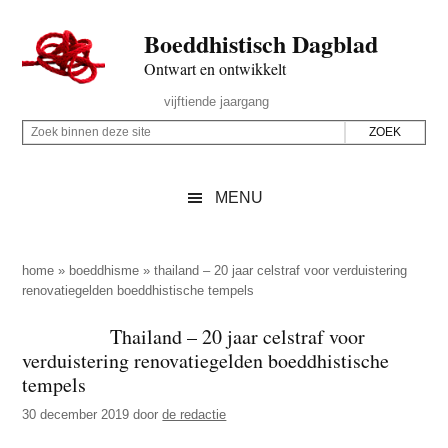
Door
Skip
Spring
Spring
Boeddhistisch Dagblad
naar
to
naar
naar
de
secondary
de
de
Ontwart en ontwikkelt
hoofd
menu
eerste
voettekst
Header
vijftiende jaargang
inhoud
sidebar
Rechts
Z
Z
o
o
e
e
MENU
k
k
b
o
i
p
home
»
boeddhisme
»
thailand – 20 jaar celstraf voor verduistering
n
renovatiegelden boeddhistische tempels
d
n
e
Thailand – 20 jaar celstraf voor
e
z
verduistering renovatiegelden boeddhistische
n
e
tempels
d
s
30 december 2019
door
de redactie
e
i
z