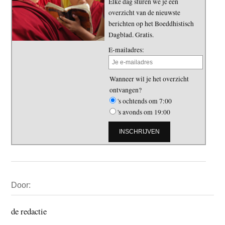
Elke dag sturen we je een
overzicht van de nieuwste
berichten op het Boeddhistisch
Dagblad. Gratis.
E-mailadres:
Wanneer wil je het overzicht
ontvangen?
's ochtends om 7:00
's avonds om 19:00
Primaire
Door:
Sidebar
de redactie