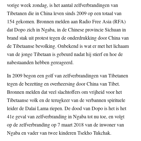
vorige week zondag, is het aantal zelfverbrandingen van
t
e
Tibetanen die in China leven sinds 2009 op een totaal van
e
s
154 gekomen. Bronnen melden aan Radio Free Asia (RFA)
i
dat Dopo zich in Ngaba, in de Chinese provincie Sichuan in
t
brand stak uit protest tegen de onderdrukking door China van
e
de Tibetaanse bevolking. Onbekend is wat er met het lichaam
van de jonge Tibetaan is gebeurd nadat hij stierf en hoe de
nabestaanden hebben gereageerd.
In 2009 begon een golf van zelfverbrandingen van Tibetanen
tegen de bezetting en overheersing door China van Tibet.
Bronnen melden dat veel slachtoffers om vrijheid voor het
Tibetaanse volk en de terugkeer van de verbannen spirituele
leider de Dalai Lama riepen. De dood van Dopo is het is het
41e geval van zelfverbranding in Ngaba tot nu toe, en volgt
op de zelfverbranding op 7 maart 2018 van de inwoner van
Ngaba en vader van twee kinderen Tsekho Tukchak.