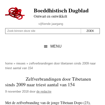
Door
Skip
Spring
Spring
Boeddhistisch Dagblad
naar
to
naar
naar
de
secondary
de
de
Ontwart en ontwikkelt
hoofd
menu
eerste
voettekst
Header
vijftiende jaargang
inhoud
sidebar
Rechts
Z
Z
o
o
e
e
MENU
k
k
b
o
i
p
home
»
nieuws
»
zelfverbrandingen door tibetanen sinds 2009 naar
n
triest aantal van 154
d
n
e
Zelfverbrandingen door Tibetanen
e
z
sinds 2009 naar triest aantal van 154
n
e
d
9 november 2018
door
de redactie
s
e
i
Met de zelfverbranding van de jonge Tibetaan Dopo (23),
z