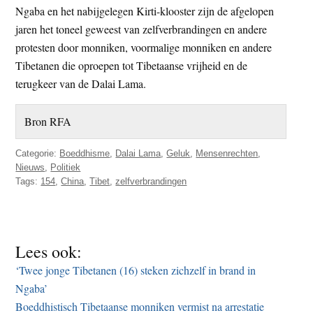
Ngaba en het nabijgelegen Kirti-klooster zijn de afgelopen
jaren het toneel geweest van zelfverbrandingen en andere
protesten door monniken, voormalige monniken en andere
Tibetanen die oproepen tot Tibetaanse vrijheid en de
terugkeer van de Dalai Lama.
Bron RFA
Categorie:
Boeddhisme
,
Dalai Lama
,
Geluk
,
Mensenrechten
,
Nieuws
,
Politiek
Tags:
154
,
China
,
Tibet
,
zelfverbrandingen
Lees ook:
‘Twee jonge Tibetanen (16) steken zichzelf in brand in
Ngaba’
Boeddhistisch Tibetaanse monniken vermist na arrestatie