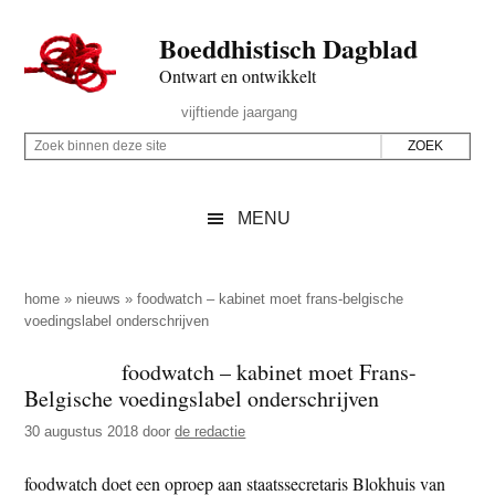
Door
Skip
Spring
Spring
Boeddhistisch Dagblad
naar
to
naar
naar
de
secondary
de
de
Ontwart en ontwikkelt
hoofd
menu
eerste
voettekst
Header
vijftiende jaargang
inhoud
sidebar
Rechts
Z
Z
o
o
e
e
MENU
k
k
b
o
i
p
home
»
nieuws
»
foodwatch – kabinet moet frans-belgische
n
voedingslabel onderschrijven
d
n
e
foodwatch – kabinet moet Frans-
e
z
Belgische voedingslabel onderschrijven
n
e
d
30 augustus 2018
door
de redactie
s
e
i
foodwatch doet een oproep aan staatssecretaris Blokhuis van
z