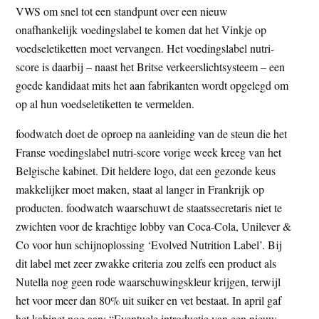
VWS om snel tot een standpunt over een nieuw
t
e
onafhankelijk voedingslabel te komen dat het Vinkje op
e
s
voedseletiketten moet vervangen. Het voedingslabel nutri-
i
score is daarbij – naast het Britse verkeerslichtsysteem – een
t
goede kandidaat mits het aan fabrikanten wordt opgelegd om
e
op al hun voedseletiketten te vermelden.
foodwatch doet de oproep na aanleiding van de steun die het
Franse voedingslabel nutri-score vorige week kreeg van het
Belgische kabinet. Dit heldere logo, dat een gezonde keus
makkelijker moet maken, staat al langer in Frankrijk op
producten. foodwatch waarschuwt de staatssecretaris niet te
zwichten voor de krachtige lobby van Coca-Cola, Unilever &
Co voor hun schijnoplossing ‘Evolved Nutrition Label’. Bij
dit label met zeer zwakke criteria zou zelfs een product als
Nutella nog geen rode waarschuwingskleur krijgen, terwijl
het voor meer dan 80% uit suiker en vet bestaat. In april gaf
het kabinet nog aan: “Eventuele introductie van een nieuw