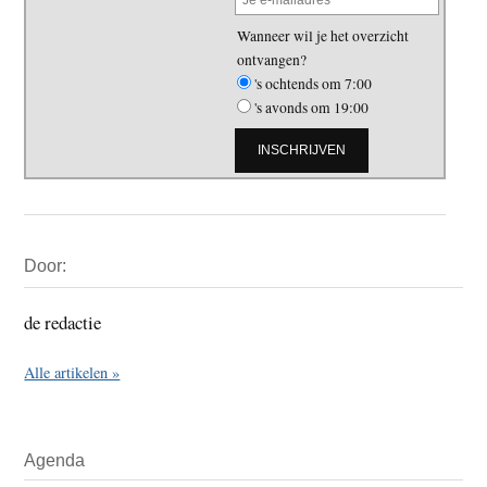
Wanneer wil je het overzicht
ontvangen?
's ochtends om 7:00
's avonds om 19:00
Primaire
Door:
Sidebar
de redactie
Alle artikelen »
Agenda