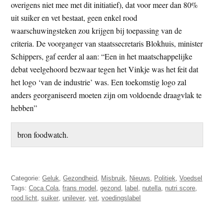
overigens niet mee met dit initiatief), dat voor meer dan 80%
uit suiker en vet bestaat, geen enkel rood
waarschuwingsteken zou krijgen bij toepassing van de
criteria. De voorganger van staatssecretaris Blokhuis, minister
Schippers, gaf eerder al aan: “Een in het maatschappelijke
debat veelgehoord bezwaar tegen het Vinkje was het feit dat
het logo ‘van de industrie’ was. Een toekomstig logo zal
anders georganiseerd moeten zijn om voldoende draagvlak te
hebben”
bron foodwatch.
Categorie:
Geluk
,
Gezondheid
,
Misbruik
,
Nieuws
,
Politiek
,
Voedsel
Tags:
Coca Cola
,
frans model
,
gezond
,
label
,
nutella
,
nutri score
,
rood licht
,
suiker
,
unilever
,
vet
,
voedingslabel