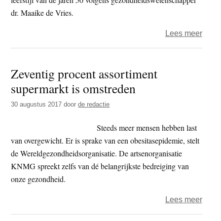
dr. Maaike de Vries.
over
Lees meer
Boek
–
Zeventig procent assortiment
afsla
supermarkt is omstreden
terug
naar
30 augustus 2017
door
de redactie
de
jaren
Steeds meer mensen hebben last
50
van overgewicht. Er is sprake van een obesitasepidemie, stelt
de Wereldgezondheidsorganisatie. De artsenorganisatie
KNMG spreekt zelfs van dé belangrijkste bedreiging van
onze gezondheid.
over
Lees meer
Zeven