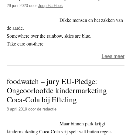
t
29 juni 2020
door
Joop Ha Hoek
e
e
s
Dikke mensen en het zakken van
i
de aarde.
t
Somewhere over the rainbow, skies are blue.
e
Take care out-there.
over
Lees meer
Het
jaar
foodwatch – jury EU-Pledge:
2020
Ongeoorloofde kindermarketing
–
dag
Coca-Cola bij Efteling
180
8 april 2019
door
de redactie
–
wegz
Maar binnen park krijgt
kindermarketing Coca-Cola vrij spel: valt buiten regels.