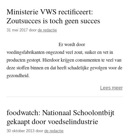
proce
Ministerie VWS rectificeert:
assor
Zoutsucces is toch geen succes
supe
is
31 mei 2017
door
de redactie
omst
Er wordt door
voedingsfabrikanten ongezond veel zout, suiker en vet in
producten gestopt. Hierdoor krijgen consumenten te veel van
deze stoffen binnen en dat heeft schadelijke gevolgen voor de
gezondheid.
over
Lees meer
Minis
VWS
foodwatch: Nationaal Schoolontbijt
rectif
gekaapt door voedselindustrie
Zout
is
30 oktober 2013
door
de redactie