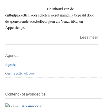
toch
geen
De inhoud van de
succ
ontbijtpakketten voor scholen wordt namelijk bepaald door
de sponsorende voedselbedrijven als Venz, ERU en
Appelsientje.
over
Lees meer
foodw
Natio
Primaire
Agenda
Schoo
Sidebar
geka
Agenda
door
Geef je activiteit door
voeds
Ochtend- of avondeditie
Abonneer je