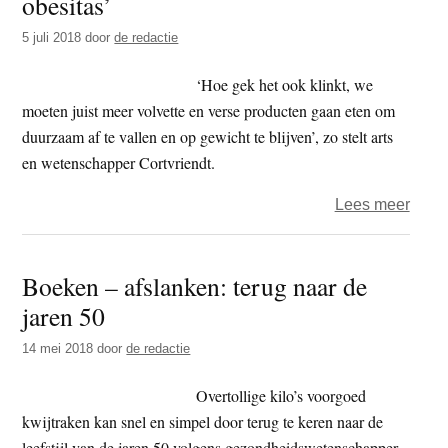
obesitas’
Frans
5 juli 2018
door
de redactie
Belg
voedi
‘Hoe gek het ook klinkt, we
onder
moeten juist meer volvette en verse producten gaan eten om
duurzaam af te vallen en op gewicht te blijven’, zo stelt arts
en wetenschapper Cortvriendt.
over
Lees meer
Boek
–
Boeken – afslanken: terug naar de
‘vet
jaren 50
eten
voor
14 mei 2018
door
de redactie
obesi
Overtollige kilo’s voorgoed
kwijtraken kan snel en simpel door terug te keren naar de
leefstijl van de jaren 50 volgens gezondheidswetenschapper