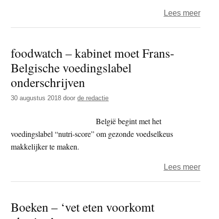
over
Lees meer
food
–
foodwatch – kabinet moet Frans-
jury
Belgische voedingslabel
EU-
Pledg
onderschrijven
Onge
30 augustus 2018
door
de redactie
kinde
Coca
België begint met het
Cola
voedingslabel “nutri-score” om gezonde voedselkeus
bij
makkelijker te maken.
Eftel
over
Lees meer
food
–
Boeken – ‘vet eten voorkomt
kabin
moet