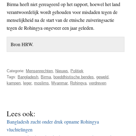
Birma heeft niet gereageerd op het rapport, hoewel het land
verantwoordelijk wordt gehouden voor misdaden tegen de
menselijkheid na de start van de etnische zuiveringsactie
tegen de Rohingya ongeveer een jaar geleden.
Bron HRW.
Categorie:
Mensenrechten
,
Nieuws
,
Politiek
Tags:
Bangladesh
,
Birma
,
boeddhistische bendes
,
geweld
,
kampen
,
leger
,
moslims
,
Myanmar
,
Rohingya
,
verdreven
Lees ook:
Bangladesh zucht onder druk opname Rohingya
vluchtelingen