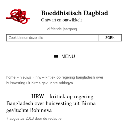
Door
Skip
Spring
Spring
Boeddhistisch Dagblad
naar
to
naar
naar
de
secondary
de
de
Ontwart en ontwikkelt
hoofd
menu
eerste
voettekst
Header
vijftiende jaargang
inhoud
sidebar
Rechts
Z
Z
o
o
e
e
MENU
k
k
b
o
i
p
home
»
nieuws
»
hrw – kritiek op regering bangladesh over
n
huisvesting uit birma gevluchte rohingya
d
n
e
HRW – kritiek op regering
e
z
Bangladesh over huisvesting uit Birma
n
e
gevluchte Rohingya
d
s
7 augustus 2018
door
de redactie
e
i
z