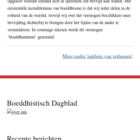
opgelost voordat iemand zich in spirituele zin bevrijd kan wanen. Het
existentiële kerndilemma van boeddhisme is dat wij ieder delen in de
rotheid van de wereld, terwijl wij over het vermogen beschikken onze
bevrijding dichterbij te brengen door het lijden van de ander te
verminderen. In sommige teksten wordt dit vermogen
‘boeddhanatuur’ genoemd.
Meer onder 'pakhuis van verlangen'
Footer
Boeddhistisch Dagblad
Recente berichten