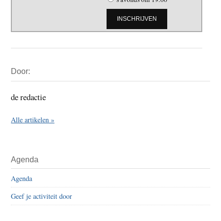
Primaire
Door:
Sidebar
de redactie
Alle artikelen »
Agenda
Agenda
Geef je activiteit door