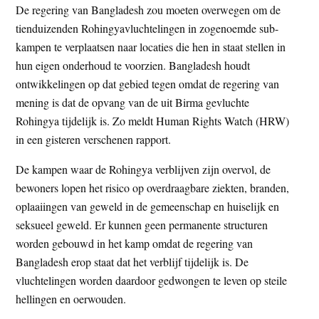
De regering van Bangladesh zou moeten overwegen om de
t
e
tienduizenden Rohingyavluchtelingen in zogenoemde sub-
e
s
kampen te verplaatsen naar locaties die hen in staat stellen in
i
hun eigen onderhoud te voorzien. Bangladesh houdt
t
ontwikkelingen op dat gebied tegen omdat de regering van
e
mening is dat de opvang van de uit Birma gevluchte
Rohingya tijdelijk is. Zo meldt Human Rights Watch (HRW)
in een gisteren verschenen rapport.
De kampen waar de Rohingya verblijven zijn overvol, de
bewoners lopen het risico op overdraagbare ziekten, branden,
oplaaiingen van geweld in de gemeenschap en huiselijk en
seksueel geweld. Er kunnen geen permanente structuren
worden gebouwd in het kamp omdat de regering van
Bangladesh erop staat dat het verblijf tijdelijk is. De
vluchtelingen worden daardoor gedwongen te leven op steile
hellingen en oerwouden.