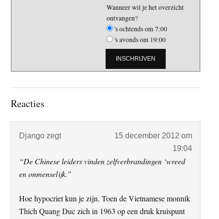
Wanneer wil je het overzicht
ontvangen?
's ochtends om 7:00
's avonds om 19:00
Lees
Reacties
Interacties
Django
zegt
15 december 2012 om
19:04
“De Chinese leiders vinden zelfverbrandingen ‘wreed
en onmenselijk.”
Hoe hypocriet kun je zijn. Toen de Vietnamese monnik
Thich Quang Duc zich in 1963 op een druk kruispunt