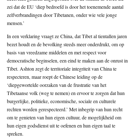
t
zei dat de EU ‘diep bedroefd is door het toenemende aantal
e
e
zelfverbrandingen door Tibetanen, onder wie vele jonge
s
mensen.’
i
t
In een verklaring vraagt ze China, dat Tibet al tientallen jaren
e
bezet houdt en de bevolking steeds meer onderdrukt, om op
basis van vreedzame middelen en met respect voor
democratische beginselen, een eind te maken aan de onrust in
Tibet. Ashton zegt de territoriale integriteit van China te
respecteren, maar roept de Chinese leiding op de
‘diepgewortelde oorzaken van de frustratie van het
Tibetaanse volk (weg te nemen) en ervoor te zorgen dat hun
burgerlijke, politieke, economische, sociale en culturele
rechten worden gerespecteerd.’ Met inbegrip van hun recht
om te genieten van hun eigen cultuur, de mogelijkheid om
hun eigen godsdienst uit te oefenen en hun eigen taal te
spreken.