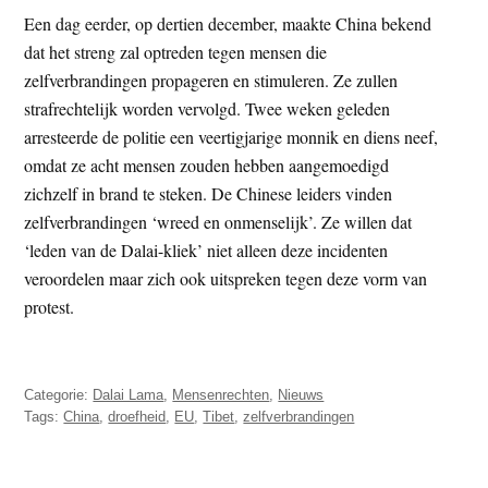
Een dag eerder, op dertien december, maakte China bekend
dat het streng zal optreden tegen mensen die
zelfverbrandingen propageren en stimuleren. Ze zullen
strafrechtelijk worden vervolgd. Twee weken geleden
arresteerde de politie een veertigjarige monnik en diens neef,
omdat ze acht mensen zouden hebben aangemoedigd
zichzelf in brand te steken. De Chinese leiders vinden
zelfverbrandingen ‘wreed en onmenselijk’. Ze willen dat
‘leden van de Dalai-kliek’ niet alleen deze incidenten
veroordelen maar zich ook uitspreken tegen deze vorm van
protest.
Categorie:
Dalai Lama
,
Mensenrechten
,
Nieuws
Tags:
China
,
droefheid
,
EU
,
Tibet
,
zelfverbrandingen