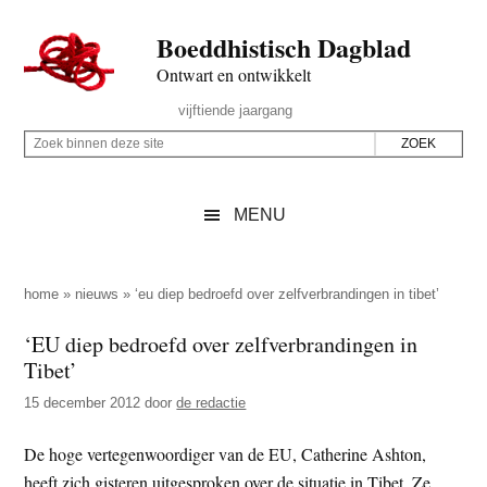
Door
Skip
Spring
Spring
Boeddhistisch Dagblad
naar
to
naar
naar
de
secondary
de
de
Ontwart en ontwikkelt
hoofd
menu
eerste
voettekst
Header
vijftiende jaargang
inhoud
sidebar
Rechts
Z
Z
o
o
e
e
MENU
k
k
b
o
i
p
home
»
nieuws
»
‘eu diep bedroefd over zelfverbrandingen in tibet’
n
d
‘EU diep bedroefd over zelfverbrandingen in
n
e
Tibet’
e
z
n
15 december 2012
door
de redactie
e
d
s
De hoge vertegenwoordiger van de EU, Catherine Ashton,
e
i
heeft zich gisteren uitgesproken over de situatie in Tibet. Ze
z