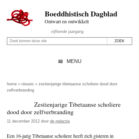
Door
Skip
Spring
Spring
Boeddhistisch Dagblad
naar
to
naar
naar
de
secondary
de
de
Ontwart en ontwikkelt
hoofd
menu
eerste
voettekst
Header
vijftiende jaargang
inhoud
sidebar
Rechts
Z
Z
o
o
e
e
MENU
k
k
b
o
i
p
home
»
nieuws
»
zestienjarige tibetaanse scholiere dood door
n
zelfverbranding
d
n
e
Zestienjarige Tibetaanse scholiere
e
z
dood door zelfverbranding
n
e
d
11 december 2012
door
de redactie
s
e
i
Een 16-jarig Tibetaanse scholiere heeft zich gisteren in
z