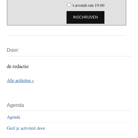
's avonds om 19:00
Primaire
Door:
Sidebar
de redactie
Alle artikelen »
Agenda
Agenda
Geef je activiteit door