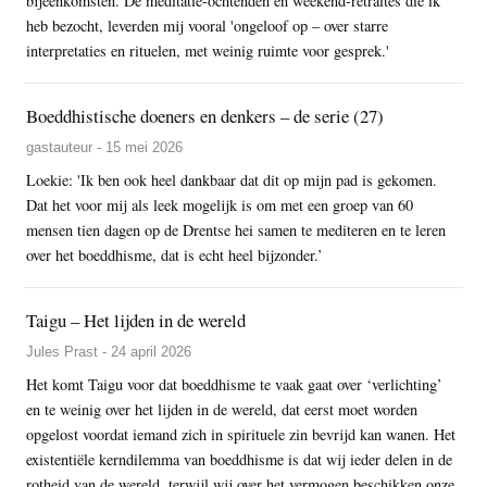
bijeenkomsten. De meditatie-ochtenden en weekend-retraites die ik
heb bezocht, leverden mij vooral 'ongeloof op – over starre
interpretaties en rituelen, met weinig ruimte voor gesprek.'
Boeddhistische doeners en denkers – de serie (27)
gastauteur - 15 mei 2026
Loekie: 'Ik ben ook heel dankbaar dat dit op mijn pad is gekomen.
Dat het voor mij als leek mogelijk is om met een groep van 60
mensen tien dagen op de Drentse hei samen te mediteren en te leren
over het boeddhisme, dat is echt heel bijzonder.’
Taigu – Het lijden in de wereld
Jules Prast - 24 april 2026
Het komt Taigu voor dat boeddhisme te vaak gaat over ‘verlichting’
en te weinig over het lijden in de wereld, dat eerst moet worden
opgelost voordat iemand zich in spirituele zin bevrijd kan wanen. Het
existentiële kerndilemma van boeddhisme is dat wij ieder delen in de
rotheid van de wereld, terwijl wij over het vermogen beschikken onze