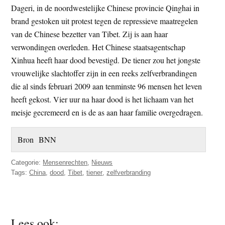
Dageri, in de noordwestelijke Chinese provincie Qinghai in
t
e
brand gestoken uit protest tegen de repressieve maatregelen
e
s
van de Chinese bezetter van Tibet. Zij is aan haar
i
verwondingen overleden. Het Chinese staatsagentschap
t
Xinhua heeft haar dood bevestigd. De tiener zou het jongste
e
vrouwelijke slachtoffer zijn in een reeks zelfverbrandingen
die al sinds februari 2009 aan tenminste 96 mensen het leven
heeft gekost. Vier uur na haar dood is het lichaam van het
meisje gecremeerd en is de as aan haar familie overgedragen.
Bron BNN
Categorie:
Mensenrechten
,
Nieuws
Tags:
China
,
dood
,
Tibet
,
tiener
,
zelfverbranding
Lees ook: