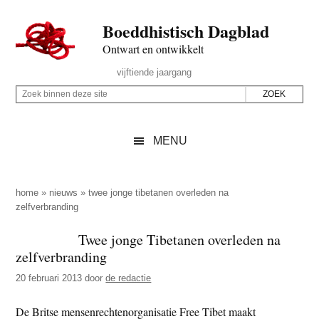
Door
Skip
Spring
Spring
Boeddhistisch Dagblad
naar
to
naar
naar
de
secondary
de
de
Ontwart en ontwikkelt
hoofd
menu
eerste
voettekst
Header
vijftiende jaargang
inhoud
sidebar
Rechts
Z
Z
o
o
e
e
MENU
k
k
b
o
i
p
home
»
nieuws
»
twee jonge tibetanen overleden na
n
zelfverbranding
d
n
e
Twee jonge Tibetanen overleden na
e
z
zelfverbranding
n
e
d
20 februari 2013
door
de redactie
s
e
i
De Britse mensenrechtenorganisatie Free Tibet maakt
z