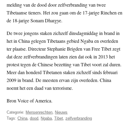
melding van de dood door zelfverbranding van twee
t
e
Tibetaanse tieners. Het zou gaan om de 17-jarige Rinchen en
e
s
de 18-jarige Sonam Dhargye.
i
t
De twee jongens staken zichzelf dinsdagmiddag in brand in
e
het in China gelegen Tibetaans gebied Ngaba en overleden
ter plaatse. Directeur Stephanie Brigden van Free Tibet zegt
dat deze zelfverbrandingen laten zien dat ook in 2013 het
protest tegen de Chinese bezetting van Tibet voort zal duren.
Meer dan honderd Tibetanen staken zichzelf sinds februari
2009 in brand. De meesten ervan zijn overleden. China
noemt het een daad van terrorisme.
Bron Voice of America.
Categorie:
Mensenrechten
,
Nieuws
Tags:
China
,
dood
,
Ngaba
,
Tibet
,
zelfverbranding