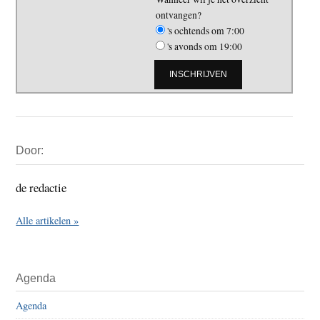
ontvangen?
's ochtends om 7:00
's avonds om 19:00
Primaire
Door:
Sidebar
de redactie
Alle artikelen »
Agenda
Agenda