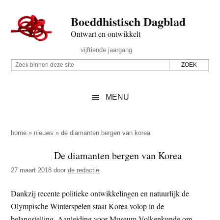
Door
Skip
Spring
Spring
Boeddhistisch Dagblad
naar
to
naar
naar
de
secondary
de
de
Ontwart en ontwikkelt
hoofd
menu
eerste
voettekst
Header
vijftiende jaargang
inhoud
sidebar
Rechts
Z
Z
o
o
e
e
MENU
k
k
b
o
i
p
home
»
nieuws
»
de diamanten bergen van korea
n
d
De diamanten bergen van Korea
n
e
e
27 maart 2018
door
de redactie
z
n
e
d
Dankzij recente politieke ontwikkelingen en natuurlijk de
s
e
Olympische Winterspelen staat Korea volop in de
i
z
belangstelling. Aanleiding voor Museum Volkenkunde om