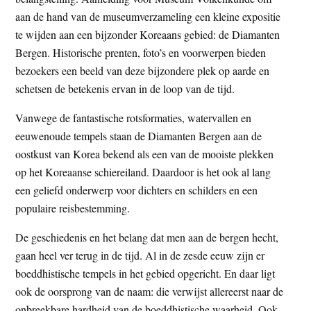
t
e
aan de hand van de museumverzameling een kleine expositie
e
s
te wijden aan een bijzonder Koreaans gebied: de Diamanten
i
Bergen. Historische prenten, foto’s en voorwerpen bieden
t
bezoekers een beeld van deze bijzondere plek op aarde en
e
schetsen de betekenis ervan in de loop van de tijd.
Vanwege de fantastische rotsformaties, watervallen en
eeuwenoude tempels staan de Diamanten Bergen aan de
oostkust van Korea bekend als een van de mooiste plekken
op het Koreaanse schiereiland. Daardoor is het ook al lang
een geliefd onderwerp voor dichters en schilders en een
populaire reisbestemming.
De geschiedenis en het belang dat men aan de bergen hecht,
gaan heel ver terug in de tijd. Al in de zesde eeuw zijn er
boeddhistische tempels in het gebied opgericht. En daar ligt
ook de oorsprong van de naam: die verwijst allereerst naar de
onbreekbare hardheid van de boeddhistische waarheid. Ook