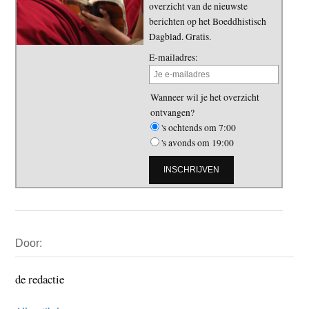
overzicht van de nieuwste
berichten op het Boeddhistisch
Dagblad. Gratis.
E-mailadres:
Wanneer wil je het overzicht
ontvangen?
's ochtends om 7:00
's avonds om 19:00
Primaire
Door:
Sidebar
de redactie