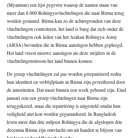
(Myanmar) een lijst gegeven waarop de namen staan van
t
e
meer dan 8.000 Rohingyavluchtelingen die naar Birma terug
e
s
worden gestuurd. Birma kan zo de achtergronden van deze
i
vluchtelingen controleren, het land is bang dat zich onder de
t
vluchtelingen ook leden van het Arakan Rohingya Army
e
(ARSA) bevinden die in Birma aanslagen hebben gepleegd.
Het land vreest nieuwe aanslagen als deze strijders in de
vluchtelingenstroom het land binnen komen.
De groep vluchtelingen zal pas worden gerepatrieerd zodra
hun identiteit en verblijfplaats in Birma zijn geverifieerd door
de autoriteiten. Dat moet binnen een week gebeurd zijn. Eind
januari zou een groep vluchtelingen naar Birma zijn
teruggekeerd, maar die repatriëring is uitgesteld omdat hun
veiligheid niet kon worden gegarandeerd. In Bangladesh
leven meer dan drie miljoen Rohingya die de afgelopen drie
decennia Birma zijn ontvlucht om uit handen te blijven van
het leger en boeddhistische bendes.