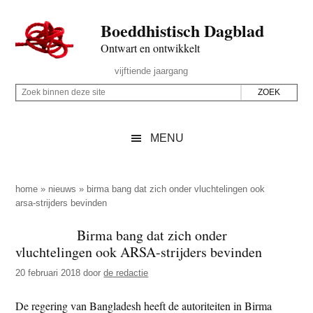
Door
Skip
Spring
Spring
Boeddhistisch Dagblad
naar
to
naar
naar
de
secondary
de
de
Ontwart en ontwikkelt
hoofd
menu
eerste
voettekst
Header
vijftiende jaargang
inhoud
sidebar
Rechts
Z
Z
o
o
e
e
MENU
k
k
b
o
i
p
home
»
nieuws
»
birma bang dat zich onder vluchtelingen ook
n
arsa-strijders bevinden
d
n
e
Birma bang dat zich onder
e
z
vluchtelingen ook ARSA-strijders bevinden
n
e
d
20 februari 2018
door
de redactie
s
e
i
De regering van Bangladesh heeft de autoriteiten in Birma
z