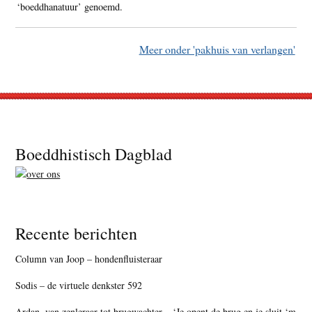
‘boeddhanatuur’ genoemd.
Meer onder 'pakhuis van verlangen'
Footer
Boeddhistisch Dagblad
Recente berichten
Column van Joop – hondenfluisteraar
Sodis – de virtuele denkster 592
Ardan, van zenleraar tot brugwachter – ‘Je opent de brug en je sluit ‘m