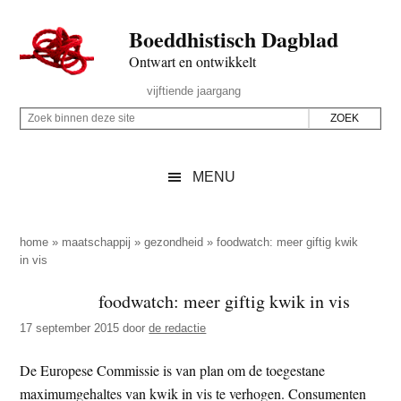
Door
Skip
Spring
Spring
Boeddhistisch Dagblad
naar
to
naar
naar
de
secondary
de
de
Ontwart en ontwikkelt
hoofd
menu
eerste
voettekst
Header
vijftiende jaargang
inhoud
sidebar
Rechts
Z
Z
o
o
e
e
MENU
k
k
b
o
i
p
home
»
maatschappij
»
gezondheid
»
foodwatch: meer giftig kwik
n
in vis
d
n
e
foodwatch: meer giftig kwik in vis
e
z
n
17 september 2015
door
de redactie
e
d
s
De Europese Commissie is van plan om de toegestane
e
i
maximumgehaltes van kwik in vis te verhogen. Consumenten
z