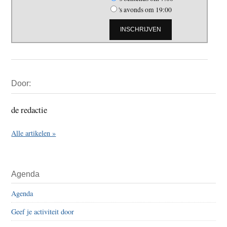
's avonds om 19:00
Primaire
Door:
Sidebar
de redactie
Alle artikelen »
Agenda
Agenda
Geef je activiteit door