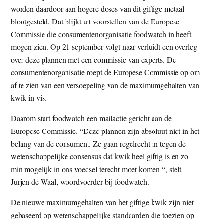
t
worden daardoor aan hogere doses van dit giftige metaal
e
blootgesteld. Dat blijkt uit voorstellen van de Europese
e
s
Commissie die consumentenorganisatie foodwatch in heeft
i
mogen zien. Op 21 september volgt naar verluidt een overleg
t
over deze plannen met een commissie van experts. De
e
consumentenorganisatie roept de Europese Commissie op om
af te zien van een versoepeling van de maximumgehalten van
kwik in vis.
Daarom start foodwatch een mailactie gericht aan de
Europese Commissie. “Deze plannen zijn absoluut niet in het
belang van de consument. Ze gaan regelrecht in tegen de
wetenschappelijke consensus dat kwik heel giftig is en zo
min mogelijk in ons voedsel terecht moet komen “, stelt
Jurjen de Waal, woordvoerder bij foodwatch.
De nieuwe maximumgehalten van het giftige kwik zijn niet
gebaseerd op wetenschappelijke standaarden die toezien op