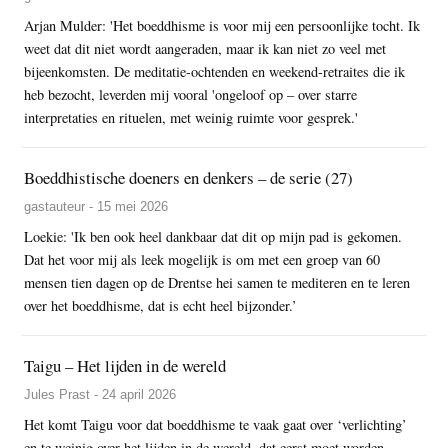
Arjan Mulder: 'Het boeddhisme is voor mij een persoonlijke tocht. Ik
weet dat dit niet wordt aangeraden, maar ik kan niet zo veel met
bijeenkomsten. De meditatie-ochtenden en weekend-retraites die ik
heb bezocht, leverden mij vooral 'ongeloof op – over starre
interpretaties en rituelen, met weinig ruimte voor gesprek.'
Boeddhistische doeners en denkers – de serie (27)
gastauteur - 15 mei 2026
Loekie: 'Ik ben ook heel dankbaar dat dit op mijn pad is gekomen.
Dat het voor mij als leek mogelijk is om met een groep van 60
mensen tien dagen op de Drentse hei samen te mediteren en te leren
over het boeddhisme, dat is echt heel bijzonder.’
Taigu – Het lijden in de wereld
Jules Prast - 24 april 2026
Het komt Taigu voor dat boeddhisme te vaak gaat over ‘verlichting’
en te weinig over het lijden in de wereld, dat eerst moet worden