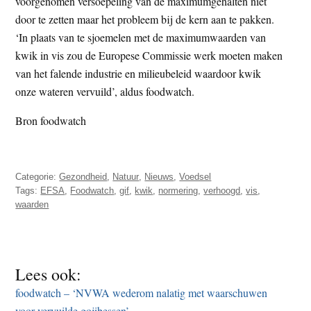
voorgenomen versoepeling van de maximumgehalten niet
door te zetten maar het probleem bij de kern aan te pakken.
‘In plaats van te sjoemelen met de maximumwaarden van
kwik in vis zou de Europese Commissie werk moeten maken
van het falende industrie en milieubeleid waardoor kwik
onze wateren vervuild’, aldus foodwatch.
Bron foodwatch
Categorie:
Gezondheid
,
Natuur
,
Nieuws
,
Voedsel
Tags:
EFSA
,
Foodwatch
,
gif
,
kwik
,
normering
,
verhoogd
,
vis
,
waarden
Lees ook:
foodwatch – ‘NVWA wederom nalatig met waarschuwen
voor vervuilde gojibessen’