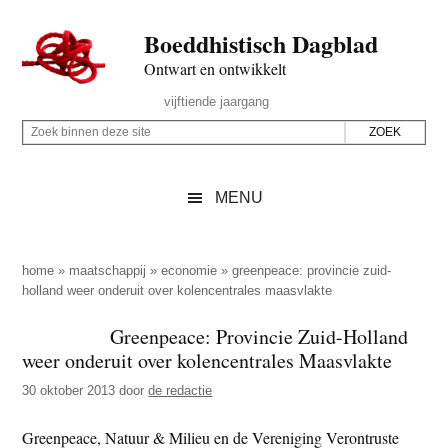
Door
Skip
Spring
Spring
Boeddhistisch Dagblad
naar
to
naar
naar
de
secondary
de
de
Ontwart en ontwikkelt
hoofd
menu
eerste
voettekst
Header
vijftiende jaargang
inhoud
sidebar
Rechts
Z
Z
o
o
e
e
MENU
k
k
b
o
i
p
home
»
maatschappij
»
economie
»
greenpeace: provincie zuid-
n
holland weer onderuit over kolencentrales maasvlakte
d
n
e
Greenpeace: Provincie Zuid-Holland
e
z
weer onderuit over kolencentrales Maasvlakte
n
e
d
30 oktober 2013
door
de redactie
s
e
i
Greenpeace, Natuur & Milieu en de Vereniging Verontruste
z