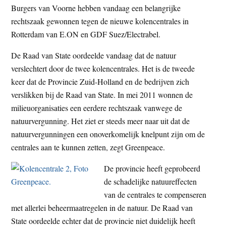
Burgers van Voorne hebben vandaag een belangrijke
t
e
rechtszaak gewonnen tegen de nieuwe kolencentrales in
e
s
Rotterdam van E.ON en GDF Suez/Electrabel.
i
t
De Raad van State oordeelde vandaag dat de natuur
e
verslechtert door de twee kolencentrales. Het is de tweede
keer dat de Provincie Zuid-Holland en de bedrijven zich
verslikken bij de Raad van State. In mei 2011 wonnen de
milieuorganisaties een eerdere rechtszaak vanwege de
natuurvergunning. Het ziet er steeds meer naar uit dat de
natuurvergunningen een onoverkomelijk knelpunt zijn om de
centrales aan te kunnen zetten, zegt Greenpeace.
De provincie heeft geprobeerd
de schadelijke natuureffecten
van de centrales te compenseren
met allerlei beheermaatregelen in de natuur. De Raad van
State oordeelde echter dat de provincie niet duidelijk heeft