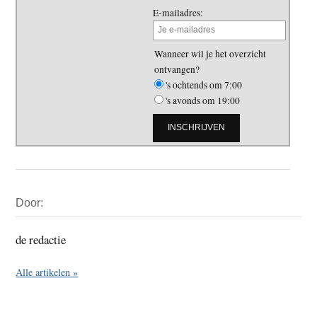
E-mailadres:
Wanneer wil je het overzicht
ontvangen?
's ochtends om 7:00
's avonds om 19:00
Primaire
Door:
Sidebar
de redactie
Alle artikelen »