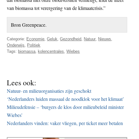
van biomassa tot verergering van de klimaatcrisis.”
Bron Greenpeace.
Categorie:
Economie
,
Geluk
,
Gezondheid
,
Natuur
,
Nieuws
,
Onderwijs
,
Politiek
Tags:
biomassa
,
kolencentrales
,
Wiebes
Lees ook:
Natuur- en milieuorganisaties zijn geschokt
‘Nederlanders luiden massaal de noodklok voor het klimaat’
Milieudefensie – ‘burgers de klos door milieubeleid minister
Wiebes’
Nederlanders vinden: vaker vliegen, per ticket meer betalen