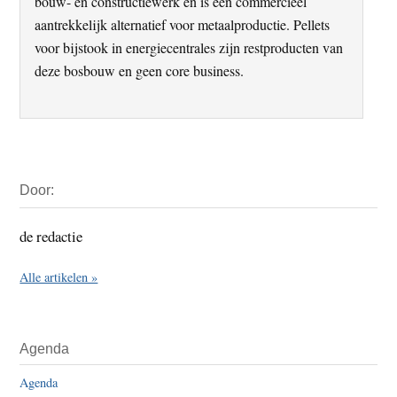
bouw- en constructiewerk en is een commercieel
aantrekkelijk alternatief voor metaalproductie. Pellets
voor bijstook in energiecentrales zijn restproducten van
deze bosbouw en geen core business.
Primaire
Door:
Sidebar
de redactie
Alle artikelen »
Agenda
Agenda