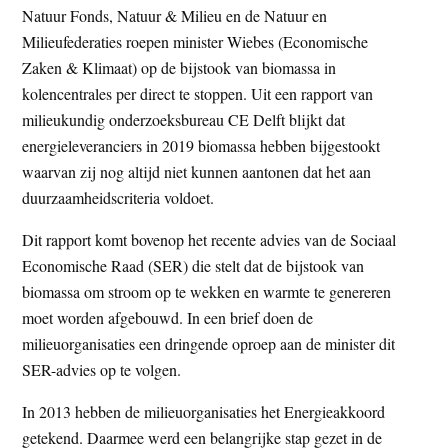
Natuur Fonds, Natuur & Milieu en de Natuur en
t
e
Milieufederaties roepen minister Wiebes (Economische
e
s
Zaken & Klimaat) op de bijstook van biomassa in
i
kolencentrales per direct te stoppen. Uit een rapport van
t
milieukundig onderzoeksbureau CE Delft blijkt dat
e
energieleveranciers in 2019 biomassa hebben bijgestookt
waarvan zij nog altijd niet kunnen aantonen dat het aan
duurzaamheidscriteria voldoet.
Dit rapport komt bovenop het recente advies van de Sociaal
Economische Raad (SER) die stelt dat de bijstook van
biomassa om stroom op te wekken en warmte te genereren
moet worden afgebouwd. In een brief doen de
milieuorganisaties een dringende oproep aan de minister dit
SER-advies op te volgen.
In 2013 hebben de milieuorganisaties het Energieakkoord
getekend. Daarmee werd een belangrijke stap gezet in de