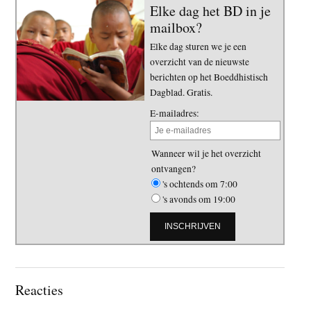
Elke dag het BD in je
mailbox?
Elke dag sturen we je een
overzicht van de nieuwste
berichten op het Boeddhistisch
Dagblad. Gratis.
E-mailadres:
Wanneer wil je het overzicht
ontvangen?
's ochtends om 7:00
's avonds om 19:00
Lees
Reacties
Interacties