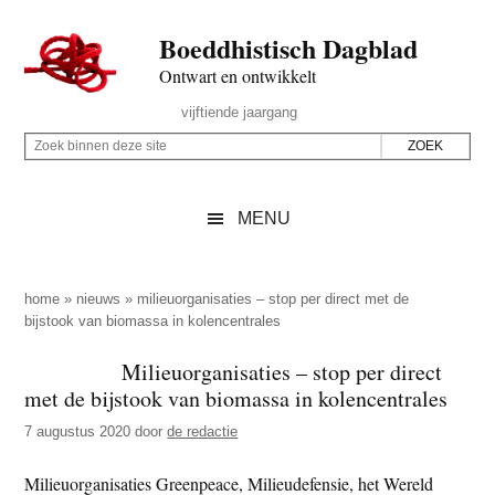
Door
Skip
Spring
Spring
Boeddhistisch Dagblad
naar
to
naar
naar
de
secondary
de
de
Ontwart en ontwikkelt
hoofd
menu
eerste
voettekst
Header
vijftiende jaargang
inhoud
sidebar
Rechts
Z
Z
o
o
e
e
MENU
k
k
b
o
i
p
home
»
nieuws
»
milieuorganisaties – stop per direct met de
n
bijstook van biomassa in kolencentrales
d
n
e
Milieuorganisaties – stop per direct
e
z
met de bijstook van biomassa in kolencentrales
n
e
d
7 augustus 2020
door
de redactie
s
e
i
Milieuorganisaties Greenpeace, Milieudefensie, het Wereld
z