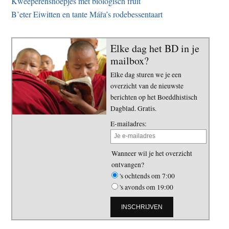
Kweeperensnoepjes met biologisch fruit
B’eter Eiwitten en tante Mářa’s rodebessentaart
Elke dag het BD in je
mailbox?
Elke dag sturen we je een
overzicht van de nieuwste
berichten op het Boeddhistisch
Dagblad. Gratis.
E-mailadres:
Wanneer wil je het overzicht
ontvangen?
's ochtends om 7:00
's avonds om 19:00