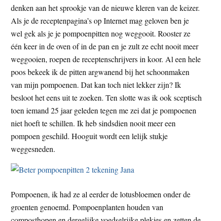
denken aan het sprookje van de nieuwe kleren van de keizer.
t
e
Als je de receptenpagina’s op Internet mag geloven ben je
e
s
wel gek als je je pompoenpitten nog weggooit. Rooster ze
i
één keer in de oven of in de pan en je zult ze echt nooit meer
t
weggooien, roepen de receptenschrijvers in koor. Al een hele
e
poos bekeek ik de pitten argwanend bij het schoonmaken
van mijn pompoenen. Dat kan toch niet lekker zijn? Ik
besloot het eens uit te zoeken. Ten slotte was ik ook sceptisch
toen iemand 25 jaar geleden tegen me zei dat je pompoenen
niet hoeft te schillen. Ik heb sindsdien nooit meer een
pompoen geschild. Hooguit wordt een lelijk stukje
weggesneden.
Pompoenen, ik had ze al eerder de lotusbloemen onder de
groenten genoemd. Pompoenplanten houden van
composthopen en dergelijke voedselrijke plekjes en zetten de