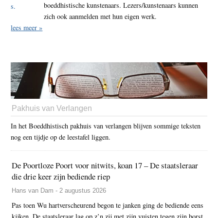
boeddhistische kunstenaars. Lezers/kunstenaars kunnen
zich ook aanmelden met hun eigen werk.
lees meer »
Pakhuis van Verlangen
In het Boeddhistisch pakhuis van verlangen blijven sommige teksten
nog een tijdje op de leestafel liggen.
De Poortloze Poort voor nitwits, koan 17 – De staatsleraar
die drie keer zijn bediende riep
Hans van Dam - 2 augustus 2026
Pas toen Wu hartverscheurend begon te janken ging de bediende eens
kijken. De staatsleraar lag op z’n zij met zijn vuisten tegen zijn borst