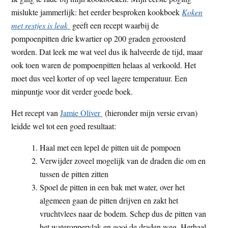
mislukte jammerlijk: het eerder besproken kookboek
Koken
met restjes is leuk
geeft een recept waarbij de
pompoenpitten drie kwartier op 200 graden geroosterd
worden. Dat leek me wat veel dus ik halveerde de tijd, maar
ook toen waren de pompoenpitten helaas al verkoold. Het
moet dus veel korter of op veel lagere temperatuur. Een
minpuntje voor dit verder goede boek.
Het recept van
Jamie Oliver
(hieronder mijn versie ervan)
leidde wel tot een goed resultaat:
Haal met een lepel de pitten uit de pompoen
Verwijder zoveel mogelijk van de draden die om en
tussen de pitten zitten
Spoel de pitten in een bak met water, over het
algemeen gaan de pitten drijven en zakt het
vruchtvlees naar de bodem. Schep dus de pitten van
het wateroppervlak en gooi de draden weg. Herhaal