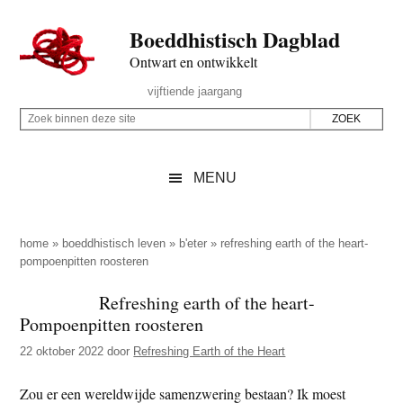
Door
Skip
Spring
Spring
Boeddhistisch Dagblad
naar
to
naar
naar
de
secondary
de
de
Ontwart en ontwikkelt
hoofd
menu
eerste
voettekst
Header
vijftiende jaargang
inhoud
sidebar
Rechts
Z
Z
o
o
e
e
MENU
k
k
b
o
i
p
home
»
boeddhistisch leven
»
b'eter
»
refreshing earth of the heart-
n
pompoenpitten roosteren
d
n
e
Refreshing earth of the heart-
e
z
Pompoenpitten roosteren
n
e
d
22 oktober 2022
door
Refreshing Earth of the Heart
s
e
i
Zou er een wereldwijde samenzwering bestaan? Ik moest
z