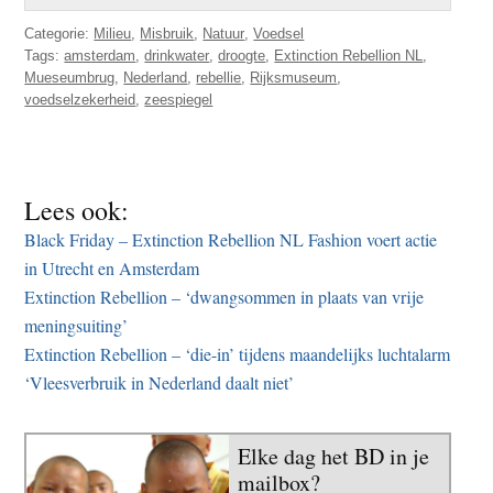
Categorie:
Milieu
,
Misbruik
,
Natuur
,
Voedsel
Tags:
amsterdam
,
drinkwater
,
droogte
,
Extinction Rebellion NL
,
Mueseumbrug
,
Nederland
,
rebellie
,
Rijksmuseum
,
voedselzekerheid
,
zeespiegel
Lees ook:
Black Friday – Extinction Rebellion NL Fashion voert actie
in Utrecht en Amsterdam
Extinction Rebellion – ‘dwangsommen in plaats van vrije
meningsuiting’
Extinction Rebellion – ‘die-in’ tijdens maandelijks luchtalarm
‘Vleesverbruik in Nederland daalt niet’
Elke dag het BD in je
mailbox?