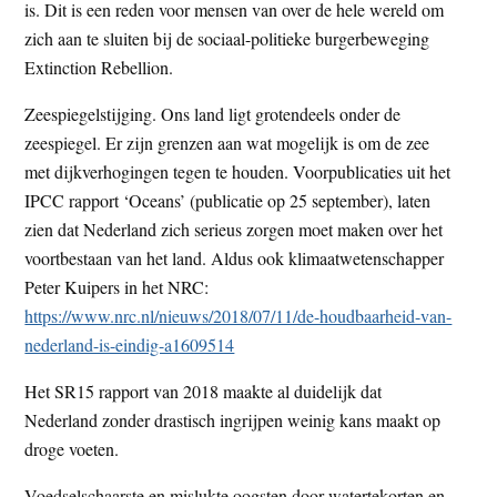
is. Dit is een reden voor mensen van over de hele wereld om
zich aan te sluiten bij de sociaal-politieke burgerbeweging
Extinction Rebellion.
Zeespiegelstijging. Ons land ligt grotendeels onder de
zeespiegel. Er zijn grenzen aan wat mogelijk is om de zee
met dijkverhogingen tegen te houden. Voorpublicaties uit het
IPCC rapport ‘Oceans’ (publicatie op 25 september), laten
zien dat Nederland zich serieus zorgen moet maken over het
voortbestaan van het land. Aldus ook klimaatwetenschapper
Peter Kuipers in het NRC:
https://www.nrc.nl/nieuws/2018/07/11/de-houdbaarheid-van-
nederland-is-eindig-a1609514
Het SR15 rapport van 2018 maakte al duidelijk dat
Nederland zonder drastisch ingrijpen weinig kans maakt op
droge voeten.
Voedselschaarste en mislukte oogsten door watertekorten en