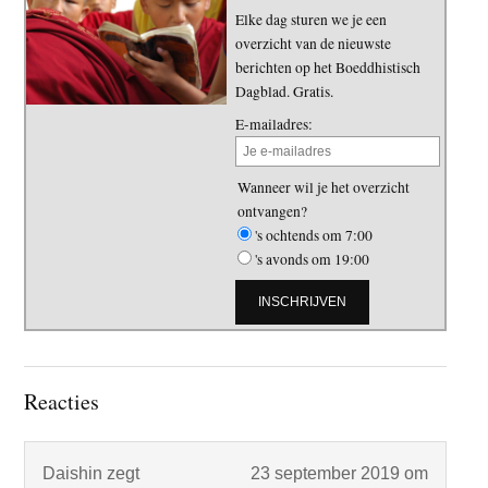
Elke dag sturen we je een
overzicht van de nieuwste
berichten op het Boeddhistisch
Dagblad. Gratis.
E-mailadres:
Wanneer wil je het overzicht
ontvangen?
's ochtends om 7:00
's avonds om 19:00
Lees
Reacties
Interacties
Daishin
zegt
23 september 2019 om