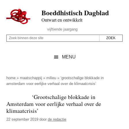
Door
Skip
Spring
Spring
Boeddhistisch Dagblad
naar
to
naar
naar
de
secondary
de
de
Ontwart en ontwikkelt
hoofd
menu
eerste
voettekst
Header
vijftiende jaargang
inhoud
sidebar
Rechts
Z
Z
o
o
e
e
MENU
k
k
b
o
i
p
home
»
maatschappij
»
milieu
»
‘grootschalige blokkade in
n
amsterdam voor eerlijke verhaal over de klimaatcrisis’
d
n
e
‘Grootschalige blokkade in
e
z
Amsterdam voor eerlijke verhaal over de
n
e
klimaatcrisis’
d
s
22 september 2019
door
de redactie
e
i
z