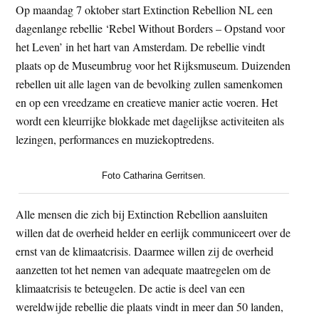
Op maandag 7 oktober start Extinction Rebellion NL een
t
e
dagenlange rebellie ‘Rebel Without Borders – Opstand voor
e
s
het Leven’ in het hart van Amsterdam. De rebellie vindt
i
plaats op de Museumbrug voor het Rijksmuseum. Duizenden
t
rebellen uit alle lagen van de bevolking zullen samenkomen
e
en op een vreedzame en creatieve manier actie voeren. Het
wordt een kleurrijke blokkade met dagelijkse activiteiten als
lezingen, performances en muziekoptredens.
Foto Catharina Gerritsen.
Alle mensen die zich bij Extinction Rebellion aansluiten
willen dat de overheid helder en eerlijk communiceert over de
ernst van de klimaatcrisis. Daarmee willen zij de overheid
aanzetten tot het nemen van adequate maatregelen om de
klimaatcrisis te beteugelen. De actie is deel van een
wereldwijde rebellie die plaats vindt in meer dan 50 landen,