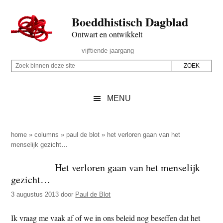
Door
Skip
Spring
Spring
Boeddhistisch Dagblad
naar
to
naar
naar
de
secondary
de
de
Ontwart en ontwikkelt
hoofd
menu
eerste
voettekst
Header
vijftiende jaargang
inhoud
sidebar
Rechts
Z
Z
o
o
e
e
MENU
k
k
b
o
i
p
home
»
columns
»
paul de blot
»
het verloren gaan van het
n
menselijk gezicht…
d
n
e
Het verloren gaan van het menselijk
e
z
gezicht…
n
e
d
3 augustus 2013
door
Paul de Blot
s
e
i
Ik vraag me vaak af of we in ons beleid nog beseffen dat het
z