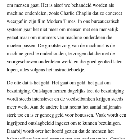
om mensen gaat. Het is alsof we behandeld worden als
t
e
machine-onderdelen, zoals Charlie Chaplin dat zo concreet
e
s
weergaf in zijn film Modern Times. In ons bureaucratisch
i
systeem gaat het niet meer om mensen met een menselijk
t
gelaat maar om nummers van machine-onderdelen die
e
moeten passen. De grootste zorg van de machinist is de
machine goed te onderhouden, te zorgen dat die met de
voorgeschreven onderdelen werkt en die goed geolied laten
lopen, alles volgens het instructieboekje.
De olie dat is het geld. Het gaat om geld, het gaat om
bezuiniging. Ontslagen nemen dagelijks toe, de bezuiniging
wordt steeds intensiever en de voedselbanken krijgen steeds
meer werk. Aan de andere kant neemt het aantal miljonairs
sterk toe en is er genoeg geld voor bonussen. Vaak wordt een
ingrijpend ontslagbeleid ingezet om te kunnen bezuinigen.
Daarbij wordt over het hoofd gezien dat de mensen het
belangrijkste kapitaal vormen van een onderneming. Ontslag