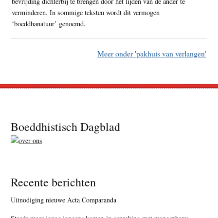
bevrijding dichterbij te brengen door het lijden van de ander te
verminderen. In sommige teksten wordt dit vermogen
‘boeddhanatuur’ genoemd.
Meer onder 'pakhuis van verlangen'
Footer
Boeddhistisch Dagblad
Recente berichten
Uitnodiging nieuwe Acta Comparanda