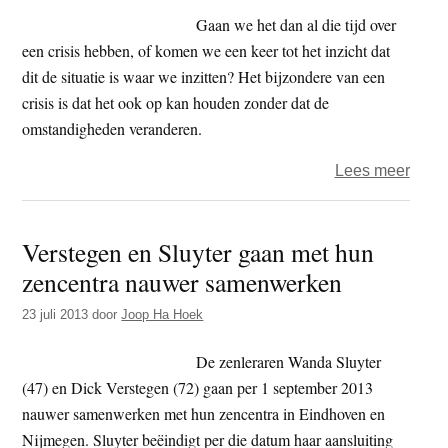
Gaan we het dan al die tijd over
een crisis hebben, of komen we een keer tot het inzicht dat
dit de situatie is waar we inzitten? Het bijzondere van een
crisis is dat het ook op kan houden zonder dat de
omstandigheden veranderen.
over
Lees meer
Robe
Keurn
Verstegen en Sluyter gaan met hun
het
zencentra nauwer samenwerken
nieu
deze
23 juli 2013
door
Joop Ha Hoek
week
2707
De zenleraren Wanda Sluyter
(47) en Dick Verstegen (72) gaan per 1 september 2013
nauwer samenwerken met hun zencentra in Eindhoven en
Nijmegen. Sluyter beëindigt per die datum haar aansluiting