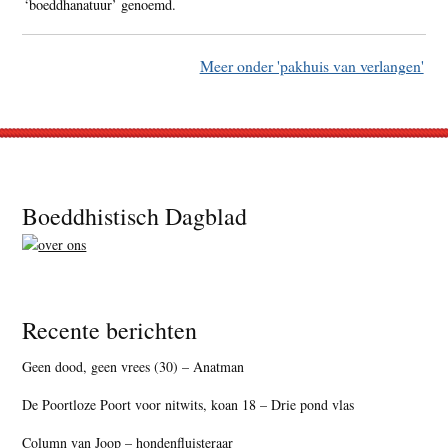
‘boeddhanatuur’ genoemd.
Meer onder 'pakhuis van verlangen'
Footer
Boeddhistisch Dagblad
Recente berichten
Geen dood, geen vrees (30) – Anatman
De Poortloze Poort voor nitwits, koan 18 – Drie pond vlas
Column van Joop – hondenfluisteraar