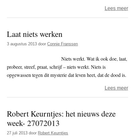
plaat
over
Lees meer
voor
Het
werkv
verlo
Laat niets werken
gaan
van
3 augustus 2013
door
Connie Franssen
het
mense
Niets werkt. Wat ik ook doe, laat,
gezi
probeer, streef, praat, schrijf – niets werkt. Niets is
opgewassen tegen dit mysterie dat leven heet, dat de dood is.
over
Lees meer
Laat
niets
Robert Keurntjes: het nieuws deze
werk
week- 27072013
27 juli 2013
door
Robert Keurntjes