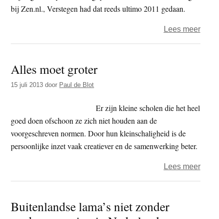
bij Zen.nl., Verstegen had dat reeds ultimo 2011 gedaan.
over
Lees meer
Vers
en
Alles moet groter
Sluyt
gaan
15 juli 2013
door
Paul de Blot
met
hun
Er zijn kleine scholen die het heel
zence
goed doen ofschoon ze zich niet houden aan de
nauw
voorgeschreven normen. Door hun kleinschaligheid is de
same
persoonlijke inzet vaak creatiever en de samenwerking beter.
over
Lees meer
Alles
moet
Buitenlandse lama’s niet zonder
grote