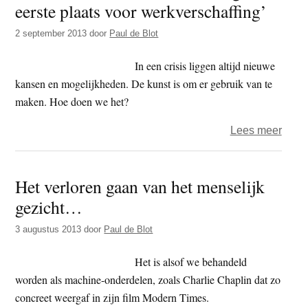
eerste plaats voor werkverschaffing’
t
e
e
s
2 september 2013
door
Paul de Blot
i
In een crisis liggen altijd nieuwe
t
kansen en mogelijkheden. De kunst is om er gebruik van te
e
maken. Hoe doen we het?
over
Lees meer
‘Laat
de
Het verloren gaan van het menselijk
mens
gezicht…
werk
en
3 augustus 2013
door
Paul de Blot
zorg
in
Het is alsof we behandeld
de
worden als machine-onderdelen, zoals Charlie Chaplin dat zo
eerst
concreet weergaf in zijn film Modern Times.