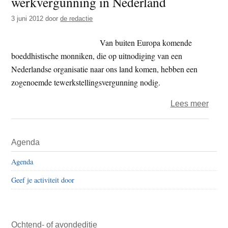
werkvergunning in Nederland
3 juni 2012
door
de redactie
Van buiten Europa komende
boeddhistische monniken, die op uitnodiging van een
Nederlandse organisatie naar ons land komen, hebben een
zogenoemde tewerkstellingsvergunning nodig.
over
Lees meer
Buite
lama’
Primaire
Agenda
niet
Sidebar
zond
Agenda
werk
Geef je activiteit door
in
Nede
Ochtend- of avondeditie