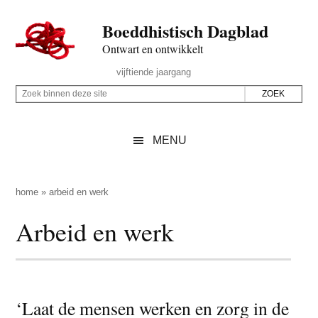
Door
Skip
Spring
Spring
Boeddhistisch Dagblad
naar
to
naar
naar
de
secondary
de
de
Ontwart en ontwikkelt
hoofd
menu
eerste
voettekst
Header
vijftiende jaargang
inhoud
sidebar
Rechts
Z
Z
o
o
e
e
MENU
k
k
b
o
i
p
home
»
arbeid en werk
n
d
Arbeid en werk
n
e
e
z
n
e
d
s
e
‘Laat de mensen werken en zorg in de
i
z