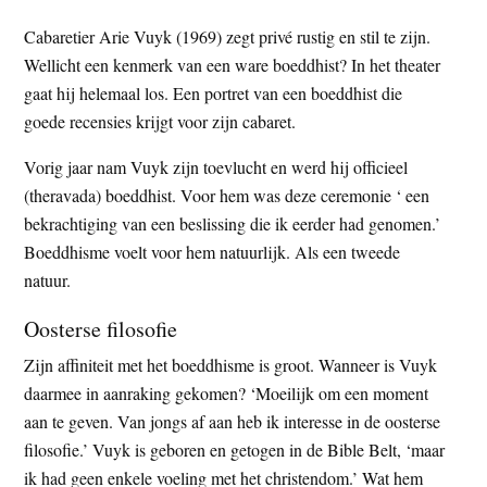
t
e
Cabaretier Arie Vuyk (1969) zegt privé rustig en stil te zijn.
e
s
Wellicht een kenmerk van een ware boeddhist? In het theater
i
gaat hij helemaal los. Een portret van een boeddhist die
t
goede recensies krijgt voor zijn cabaret.
e
Vorig jaar nam Vuyk zijn toevlucht en werd hij officieel
(theravada) boeddhist. Voor hem was deze ceremonie ‘ een
bekrachtiging van een beslissing die ik eerder had genomen.’
Boeddhisme voelt voor hem natuurlijk. Als een tweede
natuur.
Oosterse filosofie
Zijn affiniteit met het boeddhisme is groot. Wanneer is Vuyk
daarmee in aanraking gekomen? ‘Moeilijk om een moment
aan te geven. Van jongs af aan heb ik interesse in de oosterse
filosofie.’ Vuyk is geboren en getogen in de Bible Belt, ‘maar
ik had geen enkele voeling met het christendom.’ Wat hem