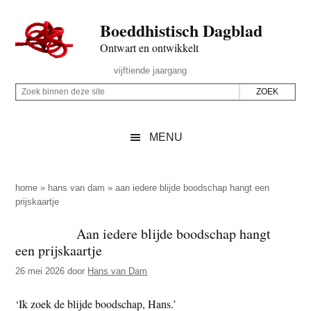
Door
Skip
Spring
Spring
Boeddhistisch Dagblad
naar
to
naar
naar
de
secondary
de
de
Ontwart en ontwikkelt
hoofd
menu
eerste
voettekst
Header
vijftiende jaargang
inhoud
sidebar
Rechts
Z
Z
o
o
e
e
MENU
k
k
b
o
i
p
home
»
hans van dam
»
aan iedere blijde boodschap hangt een
n
prijskaartje
d
n
e
Aan iedere blijde boodschap hangt
e
z
een prijskaartje
n
e
d
26 mei 2026
door
Hans van Dam
s
e
i
‘Ik zoek de blijde boodschap, Hans.’
z