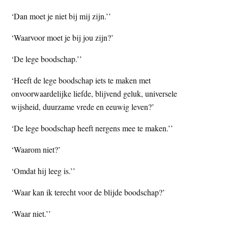
t
e
‘Dan moet je niet bij mij zijn.’’
e
s
‘Waarvoor moet je bij jou zijn?’
i
t
‘De lege boodschap.’’
e
‘Heeft de lege boodschap iets te maken met
onvoorwaardelijke liefde, blijvend geluk, universele
wijsheid, duurzame vrede en eeuwig leven?’
‘De lege boodschap heeft nergens mee te maken.’’
‘Waarom niet?’
‘Omdat hij leeg is.’’
‘Waar kan ik terecht voor de blijde boodschap?’
‘Waar niet.’’