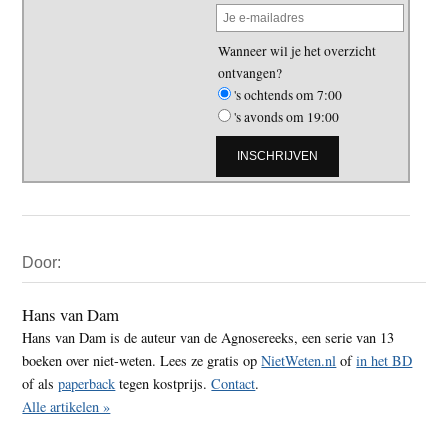
Wanneer wil je het overzicht
ontvangen?
's ochtends om 7:00
's avonds om 19:00
Primaire
Door:
Sidebar
Hans van Dam
Hans van Dam is de auteur van de Agnosereeks, een serie van 13
boeken over niet-weten. Lees ze gratis op
NietWeten.nl
of
in het BD
of als
paperback
tegen kostprijs.
Contact
.
Alle artikelen »