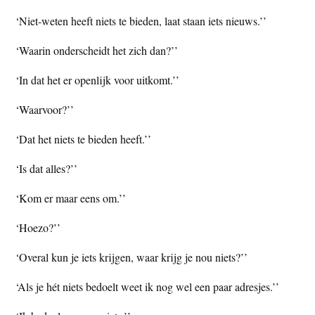
t
e
‘Niet-weten heeft niets te bieden, laat staan iets nieuws.’’
e
s
‘Waarin onderscheidt het zich dan?’’
i
t
‘In dat het er openlijk voor uitkomt.’’
e
‘Waarvoor?’’
‘Dat het niets te bieden heeft.’’
‘Is dat alles?’’
‘Kom er maar eens om.’’
‘Hoezo?’’
‘Overal kun je iets krijgen, waar krijg je nou niets?’’
‘Als je hét niets bedoelt weet ik nog wel een paar adresjes.’’