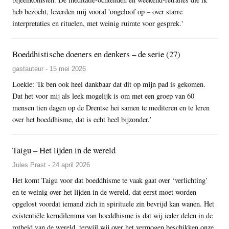
heb bezocht, leverden mij vooral 'ongeloof op – over starre
interpretaties en rituelen, met weinig ruimte voor gesprek.'
Boeddhistische doeners en denkers – de serie (27)
gastauteur - 15 mei 2026
Loekie: 'Ik ben ook heel dankbaar dat dit op mijn pad is gekomen.
Dat het voor mij als leek mogelijk is om met een groep van 60
mensen tien dagen op de Drentse hei samen te mediteren en te leren
over het boeddhisme, dat is echt heel bijzonder.’
Taigu – Het lijden in de wereld
Jules Prast - 24 april 2026
Het komt Taigu voor dat boeddhisme te vaak gaat over ‘verlichting’
en te weinig over het lijden in de wereld, dat eerst moet worden
opgelost voordat iemand zich in spirituele zin bevrijd kan wanen. Het
existentiële kerndilemma van boeddhisme is dat wij ieder delen in de
rotheid van de wereld, terwijl wij over het vermogen beschikken onze