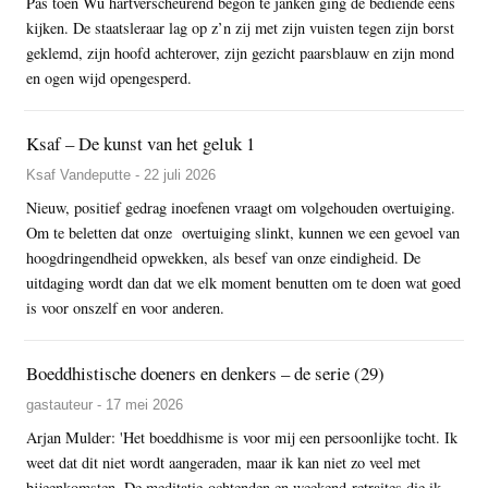
Pas toen Wu hartverscheurend begon te janken ging de bediende eens
kijken. De staatsleraar lag op z’n zij met zijn vuisten tegen zijn borst
geklemd, zijn hoofd achterover, zijn gezicht paarsblauw en zijn mond
en ogen wijd opengesperd.
Ksaf – De kunst van het geluk 1
Ksaf Vandeputte - 22 juli 2026
Nieuw, positief gedrag inoefenen vraagt om volgehouden overtuiging.
Om te beletten dat onze overtuiging slinkt, kunnen we een gevoel van
hoogdringendheid opwekken, als besef van onze eindigheid. De
uitdaging wordt dan dat we elk moment benutten om te doen wat goed
is voor onszelf en voor anderen.
Boeddhistische doeners en denkers – de serie (29)
gastauteur - 17 mei 2026
Arjan Mulder: 'Het boeddhisme is voor mij een persoonlijke tocht. Ik
weet dat dit niet wordt aangeraden, maar ik kan niet zo veel met
bijeenkomsten. De meditatie-ochtenden en weekend-retraites die ik