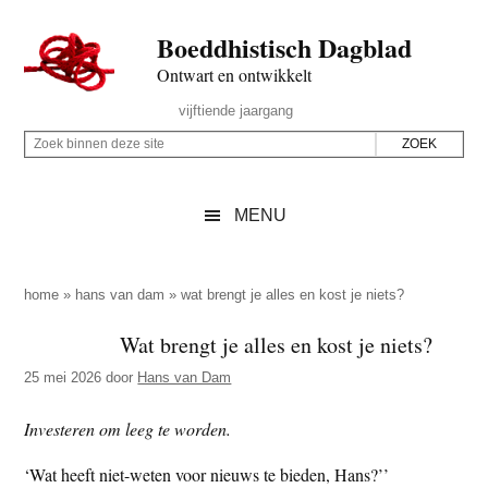
Door
Skip
Spring
Spring
Boeddhistisch Dagblad
naar
to
naar
naar
de
secondary
de
de
Ontwart en ontwikkelt
hoofd
menu
eerste
voettekst
Header
vijftiende jaargang
inhoud
sidebar
Rechts
Z
Z
o
o
e
e
MENU
k
k
b
o
i
p
home
»
hans van dam
»
wat brengt je alles en kost je niets?
n
d
Wat brengt je alles en kost je niets?
n
e
e
25 mei 2026
door
Hans van Dam
z
n
e
d
Investeren om leeg te worden.
s
e
‘Wat heeft niet-weten voor nieuws te bieden, Hans?’’
i
z