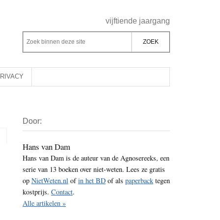
Header
vijftiende jaargang
Rechts
Z
Z
o
o
e
e
k
k
RIVACY
b
o
i
p
Primaire
n
d
Door:
Sidebar
n
e
e
z
Hans van Dam
n
Hans van Dam is de auteur van de Agnosereeks, een
e
d
serie van 13 boeken over niet-weten. Lees ze gratis
s
e
op
NietWeten.nl
of
in het BD
of als
paperback
tegen
i
z
kostprijs.
Contact
.
t
e
Alle artikelen »
e
s