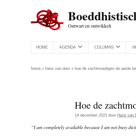
Door
Skip
Spring
Spring
Boeddhistisc
naar
to
naar
naar
de
secondary
de
de
Ontwart en ontwikkelt
hoofd
menu
eerste
voettekst
inhoud
sidebar
HOME
AGENDA
COLUMNS
N
home
»
hans van dam
»
hoe de zachtmoedigen de aarde b
Hoe de zachtmo
14 december 2021
door
Hans van
“I am completely available because I am not busy dict