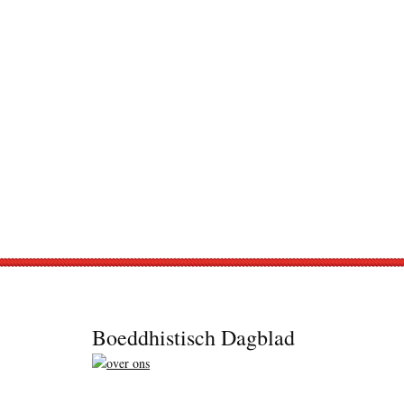
Footer
Boeddhistisch Dagblad