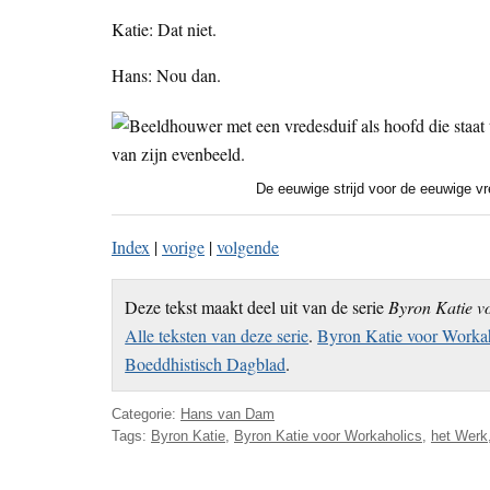
Katie: Dat niet.
Hans: Nou dan.
De eeuwige strijd voor de eeuwige vr
Index
|
vorige
|
volgende
Deze tekst maakt deel uit van de serie
Byron Katie v
Alle teksten van deze serie
.
Byron Katie voor Workah
Boeddhistisch Dagblad
.
Categorie:
Hans van Dam
Tags:
Byron Katie
,
Byron Katie voor Workaholics
,
het Werk