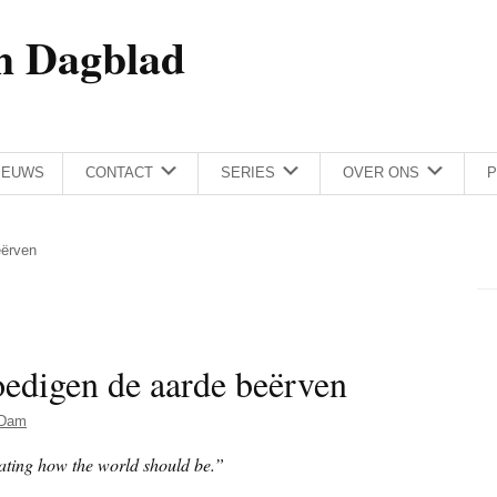
h Dagblad
IEUWS
CONTACT
SERIES
OVER ONS
P
eërven
edigen de aarde beërven
 Dam
ating how the world should be.”