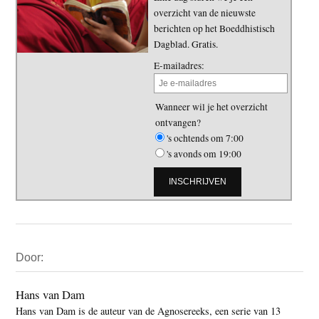
overzicht van de nieuwste
berichten op het Boeddhistisch
Dagblad. Gratis.
E-mailadres:
Wanneer wil je het overzicht
ontvangen?
's ochtends om 7:00
's avonds om 19:00
Primaire
Door:
Sidebar
Hans van Dam
Hans van Dam is de auteur van de Agnosereeks, een serie van 13