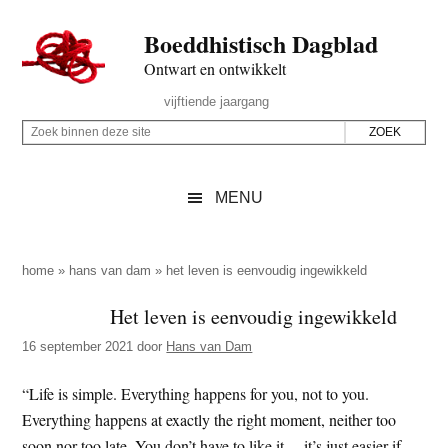
Door
Skip
Spring
Spring
Boeddhistisch Dagblad
naar
to
naar
naar
de
secondary
de
de
Ontwart en ontwikkelt
hoofd
menu
eerste
voettekst
Header
vijftiende jaargang
inhoud
sidebar
Rechts
Z
Z
o
o
e
e
MENU
k
k
b
o
i
p
home
»
hans van dam
»
het leven is eenvoudig ingewikkeld
n
d
Het leven is eenvoudig ingewikkeld
n
e
e
16 september 2021
door
Hans van Dam
z
n
e
d
“Life is simple. Everything happens for you, not to you.
s
e
Everything happens at exactly the right moment, neither too
i
z
soon nor too late. You don’t have to like it… it’s just easier if