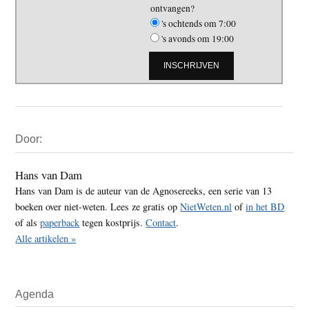
ontvangen?
's ochtends om 7:00
's avonds om 19:00
Primaire
Door:
Sidebar
Hans van Dam
Hans van Dam is de auteur van de Agnosereeks, een serie van 13
boeken over niet-weten. Lees ze gratis op
NietWeten.nl
of
in het BD
of als
paperback
tegen kostprijs.
Contact
.
Alle artikelen »
Agenda