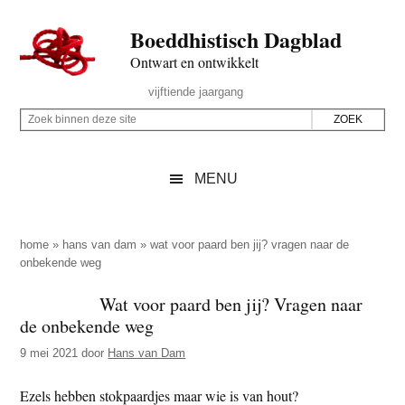
Door
Skip
Spring
Spring
Boeddhistisch Dagblad
naar
to
naar
naar
de
secondary
de
de
Ontwart en ontwikkelt
hoofd
menu
eerste
voettekst
Header
vijftiende jaargang
inhoud
sidebar
Rechts
Z
Z
o
o
e
e
MENU
k
k
b
o
i
p
home
»
hans van dam
»
wat voor paard ben jij? vragen naar de
n
onbekende weg
d
n
e
Wat voor paard ben jij? Vragen naar
e
z
de onbekende weg
n
e
d
9 mei 2021
door
Hans van Dam
s
e
i
Ezels hebben stokpaardjes maar wie is van hout?
z