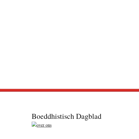
Footer
Boeddhistisch Dagblad