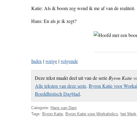
Katie: Als ik boom zeg wend ik me af van de realiteit.
Hans: En als je ik zegt?
Index
|
vorige
|
volgende
Deze tekst maakt deel uit van de serie
Byron Katie v
Alle teksten van deze serie
.
Byron Katie voor Workah
Boeddhistisch Dagblad
.
Categorie:
Hans van Dam
Tags:
Byron Katie
,
Byron Katie voor Workaholics
,
het Werk