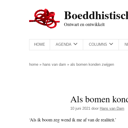
Door
Skip
Spring
Spring
Boeddhistisc
naar
to
naar
naar
de
secondary
de
de
Ontwart en ontwikkelt
hoofd
menu
eerste
voettekst
inhoud
sidebar
HOME
AGENDA
COLUMNS
N
home
»
hans van dam
»
als bomen konden zwijgen
Als bomen kon
10 juni 2021
door
Hans van Dam
‘Als ik boom zeg wend ik me af van de realiteit.’