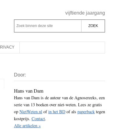
Header
vijftiende jaargang
Rechts
Z
Z
o
o
e
e
k
k
RIVACY
b
o
i
p
Primaire
n
d
Door:
Sidebar
n
e
e
z
Hans van Dam
n
Hans van Dam is de auteur van de Agnosereeks, een
e
d
serie van 13 boeken over niet-weten. Lees ze gratis
s
e
op
NietWeten.nl
of
in het BD
of als
paperback
tegen
i
z
kostprijs.
Contact
.
t
e
Alle artikelen »
e
s