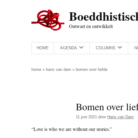
Door
Skip
Spring
Spring
Boeddhistisc
naar
to
naar
naar
de
secondary
de
de
Ontwart en ontwikkelt
hoofd
menu
eerste
voettekst
inhoud
sidebar
HOME
AGENDA
COLUMNS
N
home
»
hans van dam
»
bomen over liefde
Bomen over lie
11 juni 2021
door
Hans van Dam
“Love is who we are without our stories.”