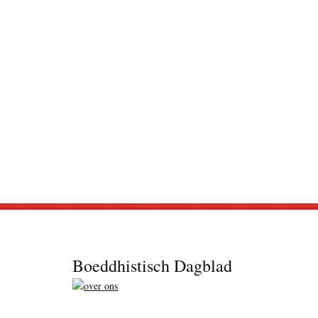
Footer
Boeddhistisch Dagblad