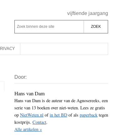
Header
vijftiende jaargang
Rechts
Z
Z
o
o
e
e
k
k
RIVACY
b
o
i
p
Primaire
n
d
Door:
Sidebar
n
e
e
z
Hans van Dam
n
Hans van Dam is de auteur van de Agnosereeks, een
e
d
serie van 13 boeken over niet-weten. Lees ze gratis
s
e
op
NietWeten.nl
of
in het BD
of als
paperback
tegen
i
z
kostprijs.
Contact
.
t
e
Alle artikelen »
e
s