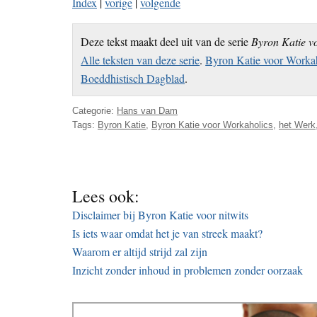
Index
|
vorige
|
volgende
Deze tekst maakt deel uit van de serie
Byron Katie v
Alle teksten van deze serie
.
Byron Katie voor Workah
Boeddhistisch Dagblad
.
Categorie:
Hans van Dam
Tags:
Byron Katie
,
Byron Katie voor Workaholics
,
het Werk
Lees ook:
Disclaimer bij Byron Katie voor nitwits
Is iets waar omdat het je van streek maakt?
Waarom er altijd strijd zal zijn
Inzicht zonder inhoud in problemen zonder oorzaak