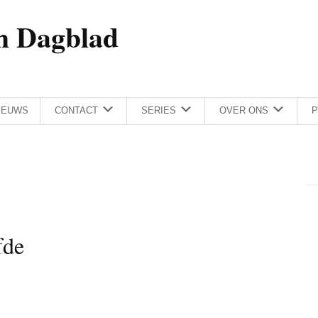
h Dagblad
IEUWS
CONTACT
SERIES
OVER ONS
P
fde