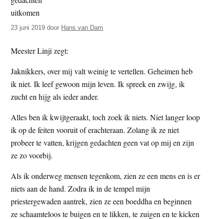
t
e
e
s
23 juni 2019
door
Hans van Dam
i
t
Meester Linji zegt:
e
Jaknikkers, over mij valt weinig te vertellen. Geheimen heb
ik niet. Ik leef gewoon mijn leven. Ik spreek en zwijg, ik
zucht en hijg als ieder ander.
Alles ben ik kwijtgeraakt, toch zoek ik niets. Niet langer loop
ik op de feiten vooruit of erachteraan. Zolang ik ze niet
probeer te vatten, krijgen gedachten geen vat op mij en zijn
ze zo voorbij.
Als ik onderweg mensen tegenkom, zien ze een mens en is er
niets aan de hand. Zodra ik in de tempel mijn
priestergewaden aantrek, zien ze een boeddha en beginnen
ze schaamteloos te buigen en te likken, te zuigen en te kicken