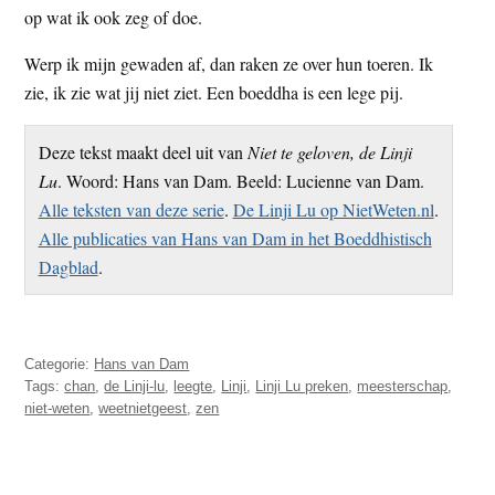
op wat ik ook zeg of doe.
Werp ik mijn gewaden af, dan raken ze over hun toeren. Ik
zie, ik zie wat jij niet ziet. Een boeddha is een lege pij.
Deze tekst maakt deel uit van
Niet te geloven, de Linji
Lu
. Woord: Hans van Dam. Beeld: Lucienne van Dam.
Alle teksten van deze serie
.
De Linji Lu op NietWeten.nl
.
Alle publicaties van Hans van Dam in het Boeddhistisch
Dagblad
.
Categorie:
Hans van Dam
Tags:
chan
,
de Linji-lu
,
leegte
,
Linji
,
Linji Lu preken
,
meesterschap
,
niet-weten
,
weetnietgeest
,
zen