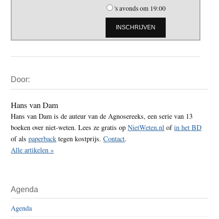
's avonds om 19:00
Primaire
Door:
Sidebar
Hans van Dam
Hans van Dam is de auteur van de Agnosereeks, een serie van 13
boeken over niet-weten. Lees ze gratis op
NietWeten.nl
of
in het BD
of als
paperback
tegen kostprijs.
Contact
.
Alle artikelen »
Agenda
Agenda