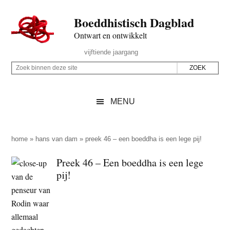
Door
Skip
Spring
Spring
Boeddhistisch Dagblad
naar
to
naar
naar
de
secondary
de
de
Ontwart en ontwikkelt
hoofd
menu
eerste
voettekst
Header
vijftiende jaargang
inhoud
sidebar
Rechts
Z
Z
o
o
e
e
MENU
k
k
b
o
i
p
home
»
hans van dam
»
preek 46 – een boeddha is een lege pij!
n
d
Preek 46 – Een boeddha is een lege
n
e
pij!
e
z
n
e
d
s
e
i
z