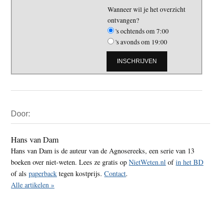
Wanneer wil je het overzicht
ontvangen?
's ochtends om 7:00
's avonds om 19:00
Primaire
Door:
Sidebar
Hans van Dam
Hans van Dam is de auteur van de Agnosereeks, een serie van 13
boeken over niet-weten. Lees ze gratis op
NietWeten.nl
of
in het BD
of als
paperback
tegen kostprijs.
Contact
.
Alle artikelen »