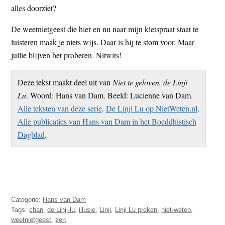
alles doorziet?
De weetnietgeest die hier en nu naar mijn kletspraat staat te
luisteren maak je niets wijs. Daar is hij te stom voor. Maar
jullie blijven het proberen. Nitwits!
Deze tekst maakt deel uit van
Niet te geloven, de Linji
Lu
. Woord: Hans van Dam. Beeld: Lucienne van Dam.
Alle teksten van deze serie
.
De Linji Lu op NietWeten.nl
.
Alle publicaties van Hans van Dam in het Boeddhistisch
Dagblad
.
Categorie:
Hans van Dam
Tags:
chan
,
de Linji-lu
,
illusie
,
Linji
,
Linji Lu preken
,
niet-weten
,
weetnietgeest
,
zen