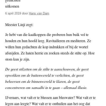
t
e
e
s
6 april 2019
door
Hans van Dam
i
t
Meester Linji zegt:
e
Je hebt van die kaalkoppen die proberen hun buik vol te
houden en hun hoofd leeg. Ravitailleren en mediteren. Ze
willen hun gedachten de kop indrukken of bij de wortel
afsnijden. Ze haten herrie en zoeken steeds de stilte op. Hoe
stom kun je zijn.
De geest stilzetten om de stilte te aanschouwen, de geest
opwekken om de buitenwereld te verlichten, de geest
beheersen om de binnenwereld te klaren, de geest
concentreren om samadhi in te gaan – allemaal illusie.
IJveraars, wat valt er te blussen aan bluswater? Wat valt er te
legen aan leegte? Wat valt er te onthullen aan het oog dat