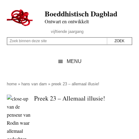
Door
Skip
Spring
Spring
Boeddhistisch Dagblad
naar
to
naar
naar
de
secondary
de
de
Ontwart en ontwikkelt
hoofd
menu
eerste
voettekst
Header
vijftiende jaargang
inhoud
sidebar
Rechts
Z
Z
o
o
e
e
MENU
k
k
b
o
i
p
home
»
hans van dam
»
preek 23 – allemaal illusie!
n
d
Preek 23 – Allemaal illusie!
n
e
e
z
n
e
d
s
e
i
z