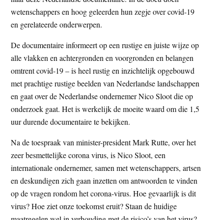
t
e
wetenschappers en hoog geleerden hun zegje over covid-19
e
s
en gerelateerde onderwerpen.
i
De documentaire informeert op een rustige en juiste wijze op
t
alle vlakken en achtergronden en voorgronden en belangen
e
omtrent covid-19 – is heel rustig en inzichtelijk opgebouwd
met prachtige rustige beelden van Nederlandse landschappen
en gaat over de Nederlandse ondernemer Nico Sloot die op
onderzoek gaat. Het is werkelijk de moeite waard om die 1,5
uur durende documentaire te bekijken.
Na de toespraak van minister-president Mark Rutte, over het
zeer besmettelijke corona virus, is Nico Sloot, een
internationale ondernemer, samen met wetenschappers, artsen
en deskundigen zich gaan inzetten om antwoorden te vinden
op de vragen rondom het corona-virus. Hoe gevaarlijk is dit
virus? Hoe ziet onze toekomst eruit? Staan de huidige
maatregelen wel in verhouding met de risico’s van het virus?