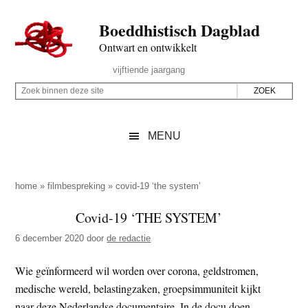
Door
Skip
Spring
Spring
Boeddhistisch Dagblad
naar
to
naar
naar
de
secondary
de
de
Ontwart en ontwikkelt
hoofd
menu
eerste
voettekst
Header
vijftiende jaargang
inhoud
sidebar
Rechts
Z
Z
o
o
e
e
MENU
k
k
b
o
i
p
home
»
filmbespreking
»
covid-19 ‘the system’
n
d
Covid-19 ‘THE SYSTEM’
n
e
e
6 december 2020
door
de redactie
z
n
e
d
Wie geïnformeerd wil worden over corona, geldstromen,
s
e
medische wereld, belastingzaken, groepsimmuniteit kijkt
i
z
naar deze Nederlandse documentaire. In de docu doen