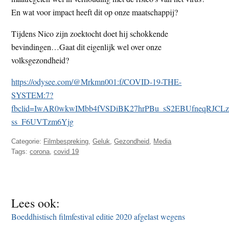
En wat voor impact heeft dit op onze maatschappij?
Tijdens Nico zijn zoektocht doet hij schokkende
bevindingen…Gaat dit eigenlijk wel over onze
volksgezondheid?
https://odysee.com/@Mrkmn001:f/COVID-19-THE-
SYSTEM:7?
fbclid=IwAR0wkwIMbb4fVSDiBK27hrPBu_sS2EBUfneqRJCL
ss_F6UVTzm6Yjg
Categorie:
Filmbespreking
,
Geluk
,
Gezondheid
,
Media
Tags:
corona
,
covid 19
Lees ook:
Boeddhistisch filmfestival editie 2020 afgelast wegens