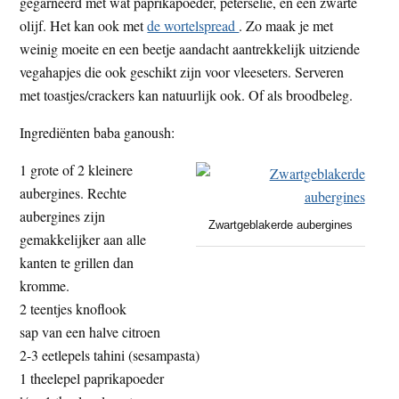
gegarneerd met wat paprikapoeder, peterselie, en een zwarte
olijf. Het kan ook met
de wortelspread
. Zo maak je met
weinig moeite en een beetje aandacht aantrekkelijk uitziende
vegahapjes die ook geschikt zijn voor vleeseters. Serveren
met toastjes/crackers kan natuurlijk ook. Of als broodbeleg.
Ingrediënten baba ganoush:
1 grote of 2 kleinere
aubergines. Rechte
aubergines zijn
Zwartgeblakerde aubergines
gemakkelijker aan alle
kanten te grillen dan
kromme.
2 teentjes knoflook
sap van een halve citroen
2-3 eetlepels tahini (sesampasta)
1 theelepel paprikapoeder