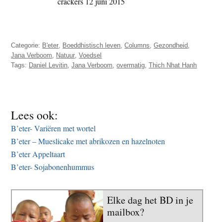
Categorie:
B'eter
,
Boeddhistisch leven
,
Columns
,
Gezondheid
,
Jana Verboom
,
Natuur
,
Voedsel
Tags:
Daniel Levitin
,
Jana Verboom
,
overmatig
,
Thich Nhat Hanh
Lees ook:
B’eter- Variëren met wortel
B’eter – Mueslicake met abrikozen en hazelnoten
B’eter Appeltaart
B’eter- Sojabonenhummus
Elke dag het BD in je
mailbox?