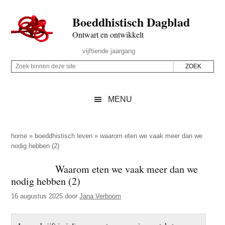
Door
Skip
Spring
Spring
Boeddhistisch Dagblad
naar
to
naar
naar
de
secondary
de
de
Ontwart en ontwikkelt
hoofd
menu
eerste
voettekst
Header
vijftiende jaargang
inhoud
sidebar
Rechts
Z
Z
o
o
e
e
MENU
k
k
b
o
i
p
home
»
boeddhistisch leven
»
waarom eten we vaak meer dan we
n
nodig hebben (2)
d
n
e
Waarom eten we vaak meer dan we
e
z
nodig hebben (2)
n
e
d
16 augustus 2025
door
Jana Verboom
s
e
i
z