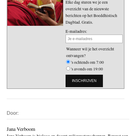
Elke dag sturen we je een
overzicht van de nieuwste
berichten op het Boeddhistisch
Dagblad. Gratis.
E-mailadres:
Wanneer wil je het overzicht
ontvangen?
's ochtends om 7:00
's avonds om 19:00
Primaire
Door:
Sidebar
Jana Verboom
Jana Verboom is bioloog en docent milieuwetenschappen. Bewust van