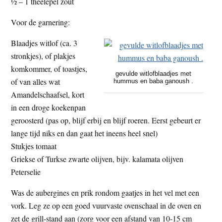
½ – 1 theelepel zout
Voor de garnering:
Blaadjes witlof (ca. 3
stronkjes), of plakjes
komkommer, of toastjes,
gevulde witlofblaadjes met
of van alles wat
hummus en baba ganoush .
Amandelschaafsel, kort
in een droge koekenpan
geroosterd (pas op, blijf erbij en blijf roeren. Eerst gebeurt er
lange tijd niks en dan gaat het ineens heel snel)
Stukjes tomaat
Griekse of Turkse zwarte olijven, bijv. kalamata olijven
Peterselie
Was de aubergines en prik rondom gaatjes in het vel met een
vork. Leg ze op een goed vuurvaste ovenschaal in de oven en
zet de grill-stand aan (zorg voor een afstand van 10-15 cm