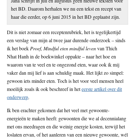
Jana schrijft in juli en augustus geen nieuwe teksten voor
t
e
het BD. Daarom herhalen we nu een tekst en recept van
e
s
haar die eerder, op 6 juni 2015 in het BD geplaatst zijn.
i
t
Dit is niet zomaar een receptenrubriek, het is tegelijkertijd
e
een verslag van mijn al twee jaar durende onderzoek – sinds
ik het boek
Proef, Mindful eten mindful leven
van Thich
Nhat Hanh in de boekwinkel oppakte – naar het hoe en
waarom van te veel en te ongezond eten, waar ook ik mij
vaker dan mij lief is aan schuldig maak. Het lijkt zo simpel:
gewoon iets minder eten. Toch is het voor veel mensen heel
moeilijk zoals ik ook beschreef in het
eerste artikel over dit
onderwerp
.
Ik ben erachter gekomen dat het veel met gewoonte-
energieën te maken heeft: gewoonten die we al decennialang
met ons meedragen en die weinig energie kosten, terwijl het
loslaten ervan, of het aanleren van een nieuwe gewoonte, wél