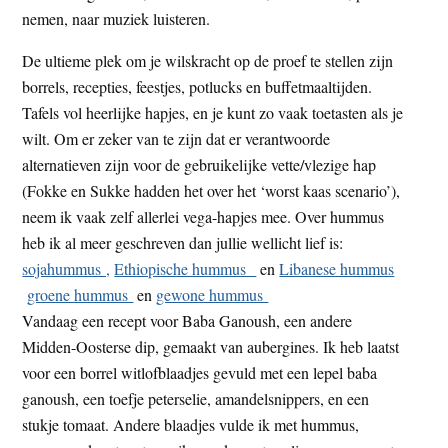
nemen, naar muziek luisteren.
De ultieme plek om je wilskracht op de proef te stellen zijn
borrels, recepties, feestjes, potlucks en buffetmaaltijden.
Tafels vol heerlijke hapjes, en je kunt zo vaak toetasten als je
wilt. Om er zeker van te zijn dat er verantwoorde
alternatieven zijn voor de gebruikelijke vette/vlezige hap
(Fokke en Sukke hadden het over het ‘worst kaas scenario’),
neem ik vaak zelf allerlei vega-hapjes mee. Over hummus
heb ik al meer geschreven dan jullie wellicht lief is:
sojahummus ,
Ethiopische hummus
en
Libanese hummus
groene hummus
en
gewone hummus
Vandaag een recept voor Baba Ganoush, een andere
Midden-Oosterse dip, gemaakt van aubergines. Ik heb laatst
voor een borrel witlofblaadjes gevuld met een lepel baba
ganoush, een toefje peterselie, amandelsnippers, en een
stukje tomaat. Andere blaadjes vulde ik met hummus,