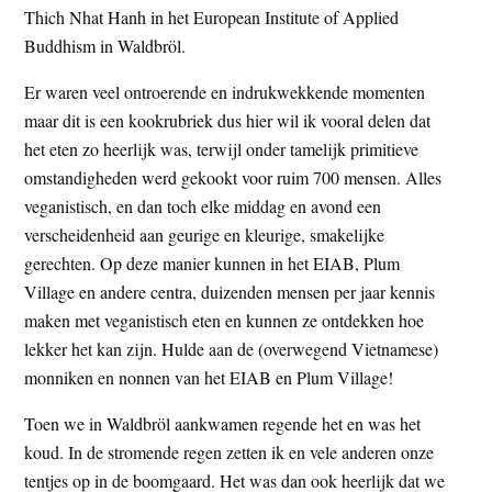
Thich Nhat Hanh in het European Institute of Applied
t
e
Buddhism in Waldbröl.
e
s
i
Er waren veel ontroerende en indrukwekkende momenten
t
maar dit is een kookrubriek dus hier wil ik vooral delen dat
e
het eten zo heerlijk was, terwijl onder tamelijk primitieve
omstandigheden werd gekookt voor ruim 700 mensen. Alles
veganistisch, en dan toch elke middag en avond een
verscheidenheid aan geurige en kleurige, smakelijke
gerechten. Op deze manier kunnen in het EIAB, Plum
Village en andere centra, duizenden mensen per jaar kennis
maken met veganistisch eten en kunnen ze ontdekken hoe
lekker het kan zijn. Hulde aan de (overwegend Vietnamese)
monniken en nonnen van het EIAB en Plum Village!
Toen we in Waldbröl aankwamen regende het en was het
koud. In de stromende regen zetten ik en vele anderen onze
tentjes op in de boomgaard. Het was dan ook heerlijk dat we