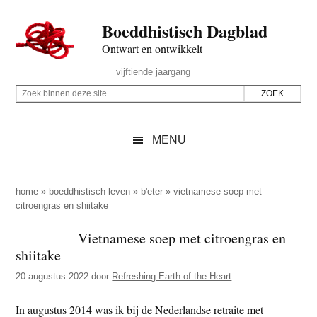
Door
Skip
Spring
Spring
Boeddhistisch Dagblad
naar
to
naar
naar
de
secondary
de
de
Ontwart en ontwikkelt
hoofd
menu
eerste
voettekst
Header
vijftiende jaargang
inhoud
sidebar
Rechts
Z
Z
o
o
e
e
MENU
k
k
b
o
i
p
home
»
boeddhistisch leven
»
b'eter
»
vietnamese soep met
n
citroengras en shiitake
d
n
e
Vietnamese soep met citroengras en
e
z
shiitake
n
e
d
20 augustus 2022
door
Refreshing Earth of the Heart
s
e
i
In augustus 2014 was ik bij de Nederlandse retraite met
z