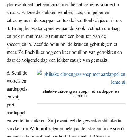
plet eventueel met een groot mes het citroengras voor extra
smaak. 3. Doe de stukken gember, laos, chilipeper en
citroengras in de soeppan en los de bouillonblokjes er in op.
4. Breng het water opnieuw aan de kook, zet het vuur laag
en trek in minimaal 20 minuten een bouillon van de
specerijen. 5. Zeef de bouillon, de kruiden gebruik je niet
meer. Zelf heb ik er nog een keer bouillon van getrokken en
daar de volgende dag een lekker sausje van gemaakt.
6. Schil de
wortels en
aardappels
shiitake citroengras soep met aardappel en
en snij
lente-ui
prei,
aardappel
en wortel in stukken. Snij eventueel de geweekte shiitake in
stukken (in Waldbröl zaten er hele paddenstoelen in de soep)
en verwijder eventueel harde stukjes steel. 7. Voeg de