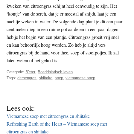
kweken van citroengras schijnt heel eenvoudig te zijn. Het
‘kontje’ van de sereh, dat je er meestal af snijdt, laat je een
nachtje weken in water. De volgende dag plant je dit een paar
centimeter diep in een ruime pot aarde en in een paar dagen
heb je het begin van een plantje. Citroengras groeit vrij snel
en kan behoorlijk hoog worden. Zo heb je altijd vers
citroengras bij de hand voor thee, soep of stoofpotjes. Ik zal
laten weten of het gelukt is!
Categorie:
B'eter
,
Boeddhistisch leven
Tags:
citroengras
,
shiitake
,
soep
,
vietnamese soep
Lees ook:
Vietnamese soep met citroengras en shiitake
Refreshing Earth of the Heart – Vietnamese soep met
citroengras en shiitake