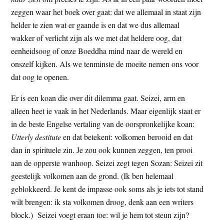
t
e
zeggen waar het boek over gaat: dat we allemaal in staat zijn
e
s
helder te zien wat er gaande is en dat we dus allemaal
i
wakker of verlicht zijn als we met dat heldere oog, dat
t
eenheidsoog of onze Boeddha mind naar de wereld en
e
onszelf kijken. Als we tenminste de moeite nemen ons voor
dat oog te openen.
Er is een koan die over dit dilemma gaat. Seizei, arm en
alleen heet ie vaak in het Nederlands. Maar eigenlijk staat er
in de beste Engelse vertaling van de oorspronkelijke koan:
Utterly destitute
en dat betekent: volkomen berooid en dat
dan in spirituele zin. Je zou ook kunnen zeggen, ten prooi
aan de opperste wanhoop. Seizei zegt tegen Sozan: Seizei zit
geestelijk volkomen aan de grond. (Ik ben helemaal
geblokkeerd. Je kent de impasse ook soms als je iets tot stand
wilt brengen: ik sta volkomen droog, denk aan een writers
block.) Seizei voegt eraan toe: wil je hem tot steun zijn?