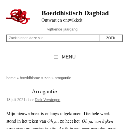
Door
Skip
Spring
Spring
Boeddhistisch Dagblad
naar
to
naar
naar
de
secondary
de
de
Ontwart en ontwikkelt
hoofd
menu
eerste
voettekst
Header
vijftiende jaargang
inhoud
sidebar
Rechts
Z
Z
o
o
e
e
MENU
k
k
b
o
i
p
home
»
boeddhisme
»
zen
»
arrogantie
n
d
Arrogantie
n
e
e
18 juli 2021
door
Dick Verstegen
z
n
e
d
Mijn nieuwe boek is onlangs uitgekomen. Die hele week
s
e
stond in het teken van
Oh ja
, zo heet het.
Oh ja, van kijken
i
z
naar zien
om precies te zijn. As ik in een paar woorden moet