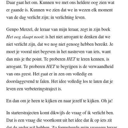
Daar gaat het om. Kunnen we met ons heldere oog zien wat
er gaande is. Kunnen we zien dat we in wezen elk moment
van de dag verlicht zijn; ín verlichting leven.
Genpo Merzel, de leraar van mijn leraar, zegt in zijn boek
Het oog slaapt nooit
: is het niet arrogant te denken dat we
niet verlicht zijn, dat we nog niet genoeg hebben bereikt. Je
moet je vooral niet begeven in het nastreven van iets, want
dan mis je the point. Te proberen
HET
te leren kennen, is
arrogant. Te proberen
HET
te begrijpen is de verwaandheid
van ons geest. Het gaat er in zen om volledig en
doorslaggevend te falen. Het idee volledig los te laten dat je
leven een verbeteringstraject is.
En dan om je heen te kijken en naar jezelf te kijken. Oh ja!
In starterstrajecten komt dikwijls de vraag of ik verlicht ben.
Dat is een vraag die voortkomt uit het idee dat ik op iets zit
dat de ander wil hebben. Zo formuleerde mijn vroegere leraar