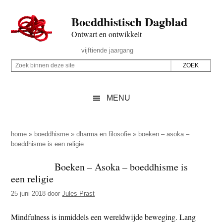
Door
Skip
Spring
Spring
Boeddhistisch Dagblad
naar
to
naar
naar
de
secondary
de
de
Ontwart en ontwikkelt
hoofd
menu
eerste
voettekst
Header
vijftiende jaargang
inhoud
sidebar
Rechts
Z
Z
o
o
e
e
MENU
k
k
b
o
i
p
home
»
boeddhisme
»
dharma en filosofie
»
boeken – asoka –
n
boeddhisme is een religie
d
n
e
Boeken – Asoka – boeddhisme is
e
z
een religie
n
e
d
25 juni 2018
door
Jules Prast
s
e
i
Mindfulness is inmiddels een wereldwijde beweging. Lang
z