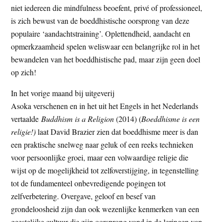
niet iedereen die mindfulness beoefent, privé of professioneel,
t
e
is zich bewust van de boeddhistische oorsprong van deze
e
s
populaire ‘aandachtstraining’. Oplettendheid, aandacht en
i
opmerkzaamheid spelen weliswaar een belangrijke rol in het
t
bewandelen van het boeddhistische pad, maar zijn geen doel
e
op zich!
In het vorige maand bij uitgeverij
Asoka verschenen en in het uit het Engels in het Nederlands
vertaalde
Buddhism is a Religion
(2014) (
Boeddhisme is een
religie!)
laat David Brazier zien dat boeddhisme meer is dan
een praktische snelweg naar geluk of een reeks technieken
voor persoonlijke groei, maar een volwaardige religie die
wijst op de mogelijkheid tot zelfoverstijging, in tegenstelling
tot de fundamenteel onbevredigende pogingen tot
zelfverbetering. Overgave, geloof en besef van
grondeloosheid zijn dan ook wezenlijke kenmerken van een
geestelijke cultuur die zijn oorsprong vond in de leringen van