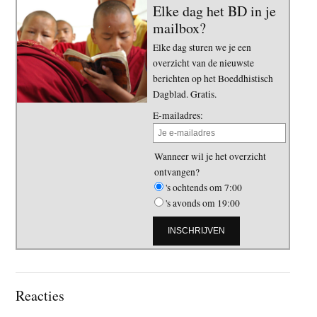
Elke dag het BD in je
mailbox?
Elke dag sturen we je een
overzicht van de nieuwste
berichten op het Boeddhistisch
Dagblad. Gratis.
E-mailadres:
Wanneer wil je het overzicht
ontvangen?
's ochtends om 7:00
's avonds om 19:00
Lees
Reacties
Interacties