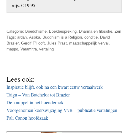
prijs: € 19,95
Categorie:
Boeddhisme
,
Boekbespreking
,
Dharma en filosofie
,
Zen
Tags:
ardan
,
Asoka
,
Buddhism is a Religion
,
conditie
,
David
Brazier
,
Gerolf T'Hooft
,
Jules Prast
,
maatschappelijk verval
,
mappo
,
Varamitra
,
vertaling
Lees ook:
Inspiratie blijft, ook na een kwart eeuw vertaalwerk
Taigu – Van Batchelor tot Brazier
De knuppel in het hoenderhok
Voorgenomen koerswijziging VvB – publicatie vertalingen
Pali Canon hoofdzaak