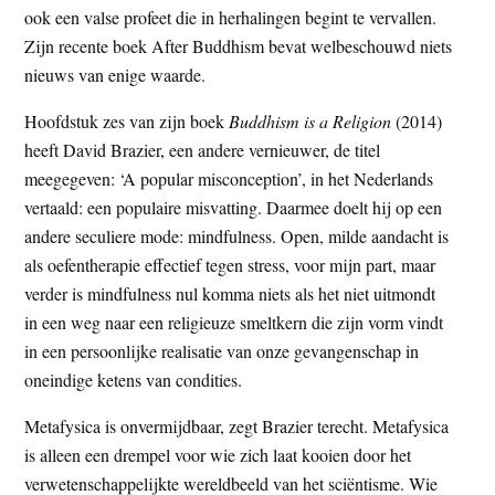
ook een valse profeet die in herhalingen begint te vervallen.
Zijn recente boek After Buddhism bevat welbeschouwd niets
nieuws van enige waarde.
Hoofdstuk zes van zijn boek
Buddhism is a Religion
(2014)
heeft David Brazier, een andere vernieuwer, de titel
meegegeven: ‘A popular misconception’, in het Nederlands
vertaald: een populaire misvatting. Daarmee doelt hij op een
andere seculiere mode: mindfulness. Open, milde aandacht is
als oefentherapie effectief tegen stress, voor mijn part, maar
verder is mindfulness nul komma niets als het niet uitmondt
in een weg naar een religieuze smeltkern die zijn vorm vindt
in een persoonlijke realisatie van onze gevangenschap in
oneindige ketens van condities.
Metafysica is onvermijdbaar, zegt Brazier terecht. Metafysica
is alleen een drempel voor wie zich laat kooien door het
verwetenschappelijkte wereldbeeld van het sciëntisme. Wie