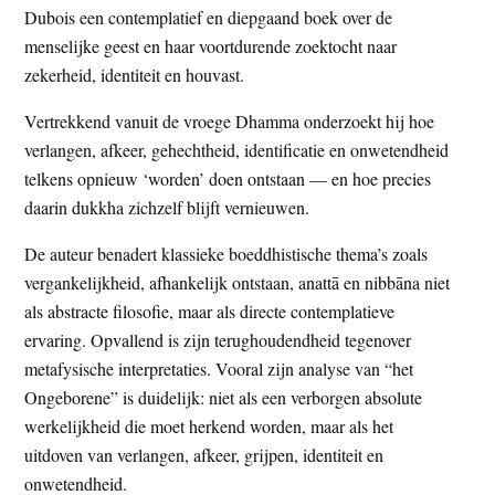
Dubois een contemplatief en diepgaand boek over de
t
e
menselijke geest en haar voortdurende zoektocht naar
e
s
zekerheid, identiteit en houvast.
i
t
Vertrekkend vanuit de vroege Dhamma onderzoekt hij hoe
e
verlangen, afkeer, gehechtheid, identificatie en onwetendheid
telkens opnieuw ‘worden’ doen ontstaan — en hoe precies
daarin dukkha zichzelf blijft vernieuwen.
De auteur benadert klassieke boeddhistische thema’s zoals
vergankelijkheid, afhankelijk ontstaan, anattā en nibbāna niet
als abstracte filosofie, maar als directe contemplatieve
ervaring. Opvallend is zijn terughoudendheid tegenover
metafysische interpretaties. Vooral zijn analyse van “het
Ongeborene” is duidelijk: niet als een verborgen absolute
werkelijkheid die moet herkend worden, maar als het
uitdoven van verlangen, afkeer, grijpen, identiteit en
onwetendheid.