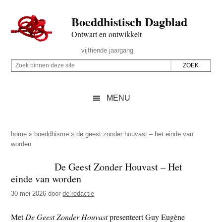
Door
Skip
Spring
Spring
Boeddhistisch Dagblad
naar
to
naar
naar
de
secondary
de
de
Ontwart en ontwikkelt
hoofd
menu
eerste
voettekst
Header
vijftiende jaargang
inhoud
sidebar
Rechts
Z
Z
o
o
e
e
MENU
k
k
b
o
i
p
home
»
boeddhisme
»
de geest zonder houvast – het einde van
n
worden
d
n
e
De Geest Zonder Houvast – Het
e
z
einde van worden
n
e
d
30 mei 2026
door
de redactie
s
e
i
Met
De Geest Zonder Houvast
presenteert Guy Eugène
z