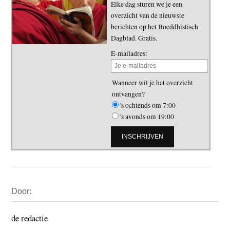
Elke dag sturen we je een
overzicht van de nieuwste
berichten op het Boeddhistisch
Dagblad. Gratis.
E-mailadres:
Wanneer wil je het overzicht
ontvangen?
's ochtends om 7:00
's avonds om 19:00
Primaire
Door:
Sidebar
de redactie