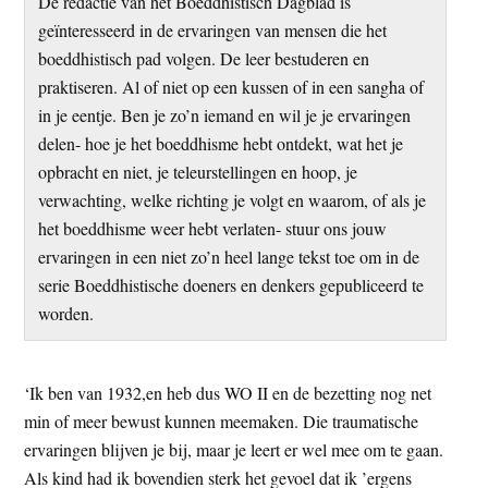
De redactie van het Boeddhistisch Dagblad is
t
e
geïnteresseerd in de ervaringen van mensen die het
e
s
boeddhistisch pad volgen. De leer bestuderen en
i
praktiseren. Al of niet op een kussen of in een sangha of
t
in je eentje. Ben je zo’n iemand en wil je je ervaringen
e
delen- hoe je het boeddhisme hebt ontdekt, wat het je
opbracht en niet, je teleurstellingen en hoop, je
verwachting, welke richting je volgt en waarom, of als je
het boeddhisme weer hebt verlaten- stuur ons jouw
ervaringen in een niet zo’n heel lange tekst toe om in de
serie Boeddhistische doeners en denkers gepubliceerd te
worden.
‘Ik ben van 1932,en heb dus WO II en de bezetting nog net
min of meer bewust kunnen meemaken. Die traumatische
ervaringen blijven je bij, maar je leert er wel mee om te gaan.
Als kind had ik bovendien sterk het gevoel dat ik ’ergens