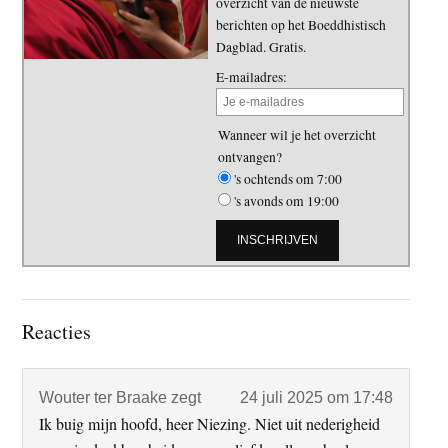
overzicht van de nieuwste
berichten op het Boeddhistisch
Dagblad. Gratis.
E-mailadres:
Wanneer wil je het overzicht
ontvangen?
's ochtends om 7:00
's avonds om 19:00
Lees
Reacties
Interacties
Wouter ter Braake
zegt
24 juli 2025 om 17:48
Ik buig mijn hoofd, heer Niezing. Niet uit nederigheid