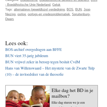
- Boeddhistische Unie Nederland
,
Geluk
Tags:
alternatieve (geweldloze) verdediging
,
BOS
,
BUN
,
Joop
Niezing
,
oorlog
,
oorlogs-en vredesproblematiek
,
Spruitenburg-
Dwars
Lees ook:
BOS-archief overgedragen aan BFFE
BUN viert 35-jarig jubileum
BUN vrijwel zeker in beroep tegen besluit CvdM
Hans van Willenswaard – Het mysterie van de Zwarte Tulp
(10) – de invloedsfeer van de theosofie
Elke dag het BD in je
mailbox?
Elke dag sturen we je een