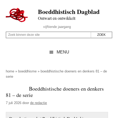
Door
Skip
Spring
Spring
Boeddhistisch Dagblad
naar
to
naar
naar
de
secondary
de
de
Ontwart en ontwikkelt
hoofd
menu
eerste
voettekst
Header
vijftiende jaargang
inhoud
sidebar
Rechts
Z
Z
o
o
e
e
MENU
k
k
b
o
i
p
home
»
boeddhisme
»
boeddhistische doeners en denkers 81 – de
n
serie
d
n
e
Boeddhistische doeners en denkers
e
z
81 – de serie
n
e
d
7 juli 2026
door
de redactie
s
e
i
z