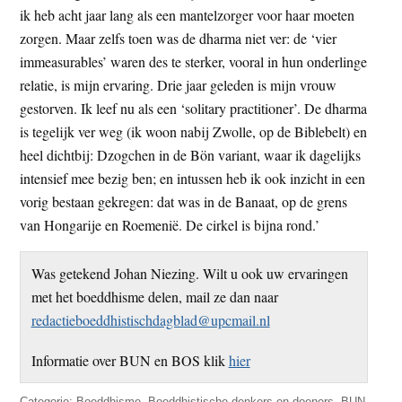
ik heb acht jaar lang als een mantelzorger voor haar moeten
zorgen. Maar zelfs toen was de dharma niet ver: de ‘vier
immeasurables’ waren des te sterker, vooral in hun onderlinge
relatie, is mijn ervaring. Drie jaar geleden is mijn vrouw
gestorven. Ik leef nu als een ‘solitary practitioner’. De dharma
is tegelijk ver weg (ik woon nabij Zwolle, op de Biblebelt) en
heel dichtbij: Dzogchen in de Bön variant, waar ik dagelijks
intensief mee bezig ben; en intussen heb ik ook inzicht in een
vorig bestaan gekregen: dat was in de Banaat, op de grens
van Hongarije en Roemenië. De cirkel is bijna rond.’
Was getekend Johan Niezing. Wilt u ook uw ervaringen
met het boeddhisme delen, mail ze dan naar
redactieboeddhistischdagblad@upcmail.nl
Informatie over BUN en BOS klik
hier
Categorie:
Boeddhisme
,
Boeddhistische denkers en doeners
,
BUN