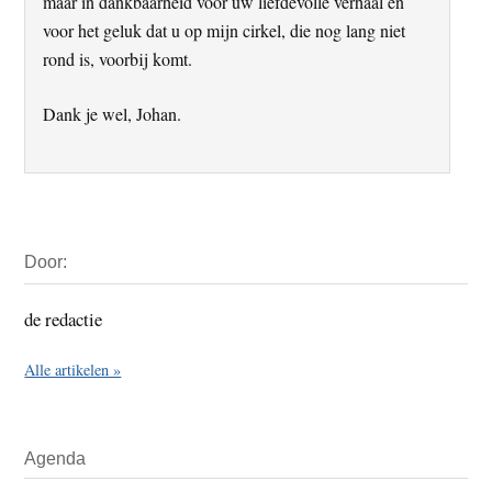
maar in dankbaarheid voor uw liefdevolle verhaal en
voor het geluk dat u op mijn cirkel, die nog lang niet
rond is, voorbij komt.
Dank je wel, Johan.
Primaire
Door:
Sidebar
de redactie
Alle artikelen »
Agenda