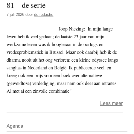
81 – de serie
t
e
e
s
7 juli 2026
door
de redactie
i
Joop Niezing: ‘In mijn lange
t
leven heb ik veel gedaan; de laatste 23 jaar van mijn
e
werkzame leven was ik hoogleraar in de oorlogs-en
vredesproblematiek in Brussel. Maar ook daarbij heb ik de
dharma nooit uit het oog verloren: een kleine odyssee langs
sanghas in Nederland en België. Ik publiceerde veel, en
kreeg ook een prijs voor een boek over alternatieve
(geweldloze) verdediging; maar nam ook deel aan retraites.
Al met al een zinvolle combinatie.’
over
Lees meer
Boedd
doen
Primaire
Agenda
en
Sidebar