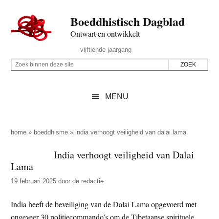
Door
Skip
Spring
Spring
Boeddhistisch Dagblad
naar
to
naar
naar
de
secondary
de
de
Ontwart en ontwikkelt
hoofd
menu
eerste
voettekst
Header
vijftiende jaargang
inhoud
sidebar
Rechts
Z
Z
o
o
e
e
MENU
k
k
b
o
i
p
home
»
boeddhisme
»
india verhoogt veiligheid van dalai lama
n
d
India verhoogt veiligheid van Dalai
n
e
Lama
e
z
n
19 februari 2025
door
de redactie
e
d
s
India heeft de beveiliging van de Dalai Lama opgevoerd met
e
i
ongeveer 30 politiecommando’s om de Tibetaanse spirituele
z