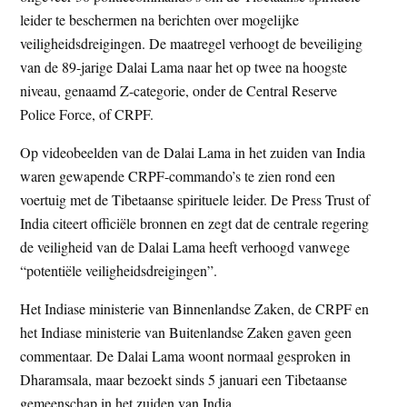
t
leider te beschermen na berichten over mogelijke
e
e
veiligheidsdreigingen. De maatregel verhoogt de beveiliging
s
van de 89-jarige Dalai Lama naar het op twee na hoogste
i
niveau, genaamd Z-categorie, onder de Central Reserve
t
Police Force, of CRPF.
e
Op videobeelden van de Dalai Lama in het zuiden van India
waren gewapende CRPF-commando’s te zien rond een
voertuig met de Tibetaanse spirituele leider. De Press Trust of
India citeert officiële bronnen en zegt dat de centrale regering
de veiligheid van de Dalai Lama heeft verhoogd vanwege
“potentiële veiligheidsdreigingen”.
Het Indiase ministerie van Binnenlandse Zaken, de CRPF en
het Indiase ministerie van Buitenlandse Zaken gaven geen
commentaar. De Dalai Lama woont normaal gesproken in
Dharamsala, maar bezoekt sinds 5 januari een Tibetaanse
gemeenschap in het zuiden van India.