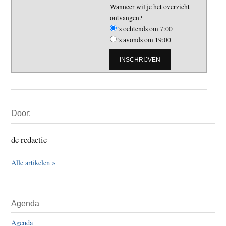
Wanneer wil je het overzicht
ontvangen?
's ochtends om 7:00
's avonds om 19:00
Primaire
Door:
Sidebar
de redactie
Alle artikelen »
Agenda
Agenda