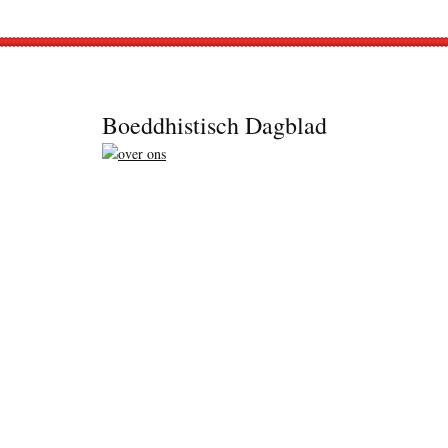
Footer
Boeddhistisch Dagblad