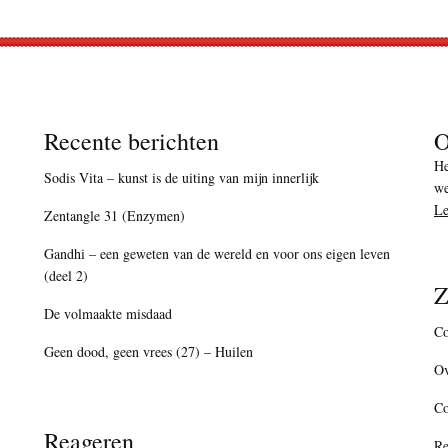
Recente berichten
O
He
Sodis Vita – kunst is de uiting van mijn innerlijk
we
Le
Zentangle 31 (Enzymen)
Gandhi – een geweten van de wereld en voor ons eigen leven
(deel 2)
Z
De volmaakte misdaad
Co
Geen dood, geen vrees (27) – Huilen
Ov
C
Reageren
Re