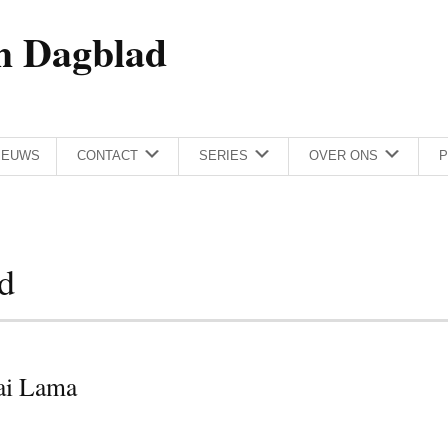
h Dagblad
IEUWS
CONTACT
SERIES
OVER ONS
P
d
lai Lama