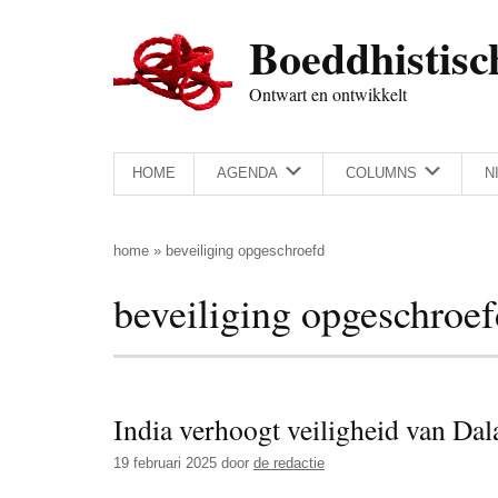
Door
Skip
Spring
Spring
Boeddhistisc
naar
to
naar
naar
de
secondary
de
de
Ontwart en ontwikkelt
hoofd
menu
eerste
voettekst
inhoud
sidebar
HOME
AGENDA
COLUMNS
N
home
»
beveiliging opgeschroefd
beveiliging opgeschroef
India verhoogt veiligheid van Da
19 februari 2025
door
de redactie