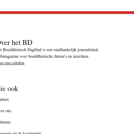
ver het BD
t Boeddhistisch Dagblad is een onafhankelijk journalistiek
bmagazine over boeddhistische thema’s en inzichten.
es ons colofon
.
ie ook
ntact
er ons
olumns
ageren op de krantensite