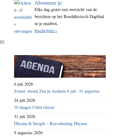
Abonneer je
i
Elke dag gratis een overzicht van de
t
berichten op het Boeddhistisch Dagblad
e
in je mailbox.
Inschrijven »
over
er
India
verhoogt
veiligheid
van
Dalai
6 juli 2026
Lama
Zomer Avond Zen in Arnhem 6 juli -31 augustus
24 juli 2026
10 daagse Chöd retreat
31 juli 2026
Dhyana & Insight – Reevaluating Dhyana
9 augustus 2026